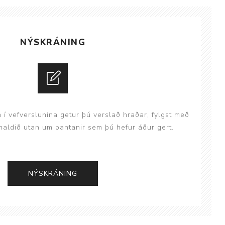
ggir
Heilbrigðisstofnanir
Innréttingar, vagnar og
NÝSKRÁNING
borð
Rekstrarvörur
Skoðunar- og
meðferðarbekkir
Smátæki
n í vefverslunina getur þú verslað hraðar, fylgst með
Þrýstingsvafningar
aldið utan um pantanir sem þú hefur áður gert.