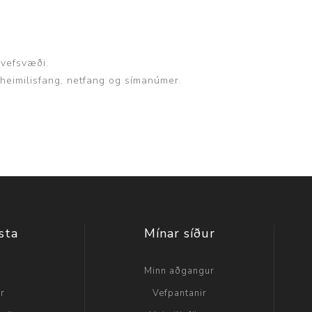
 vefsvæði.
, heimilisfang, netfang og símanúmer.
sta
Mínar síður
a
Minn aðgangur
ir
Vefpantanir