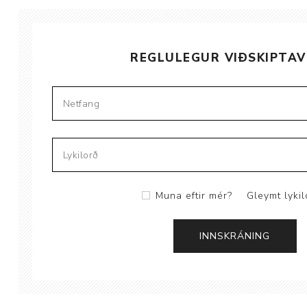
Brjóstaaðgerðir
REGLULEGUR VIÐSKIPTAV
Þrýstingsvörur
Muna eftir mér?
Gleymt lykil
Rýmingarsala