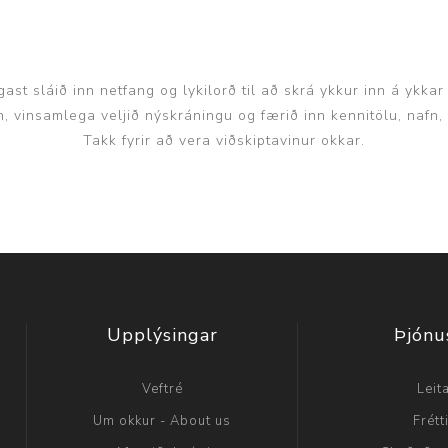
ast sláið inn netfang og lykilorð til að skrá ykkur inn á ykkar
inn, vinsamlega veljið nýskráningu og færið inn kennitölu, nafn
Takk fyrir að vera viðskiptavinur okkar.
Upplýsingar
Þjónu
Veftré
Leit
Um okkur - About us
Frétt