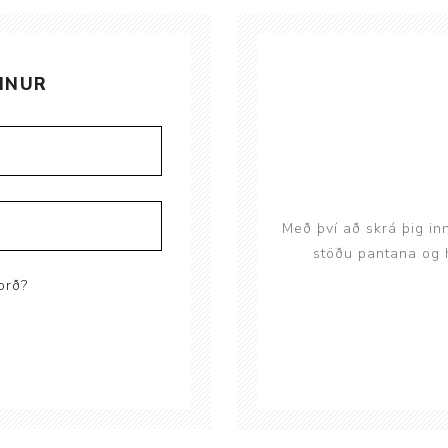
Brjóstaaðgerðir og þrýstingsvörur
Rúm og húsgögn
Stóma og þvagle
Rúm
Stómavörur
INUR
Dýnur
Þvagleggir
Húsgögn
Aukabúnaður
Legusáravarnir
Með því að skrá þig in
stöðu pantana og h
orð?