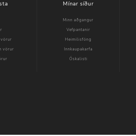
sta
Mínar síður
a
Minn aðgangur
ir
Vefpantanir
 vörur
Heimilisföng
n vörur
Innkaupakarfa
örur
Óskalisti