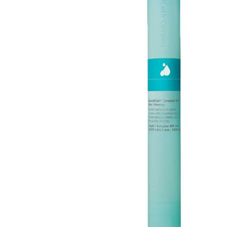
Brjóstaaðgerðir
Þrýstingsvörur
Rýmingarsala