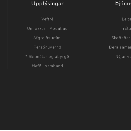
Upplýsingar
Þjónu
Veftré
Leit
Um okkur - About us
Frétt
Afgreiðslutími
Skoðaðar
Persónuvernd
Bera sama
* Skilmálar og ábyrgð
Nýjar v
Hafðu samband