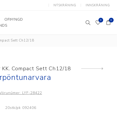
NÝSKRÁNING
INNSKRÁNING
OFÞYNGD
0
0
ANDS
mpact Sett Ch12/18
Þjálfun og endurhæfing
Hjálpartæki
Flutningshjálpartæki
Gönguhjálpartæki
 KK. Compact Sett Ch12/18
Next
product
Smáhjálpartæki
rpöntunarvara
Vinnuborð og sérhæfðir
stólar
Vörunúmer:
LYF-28422
20stk/pk 092406