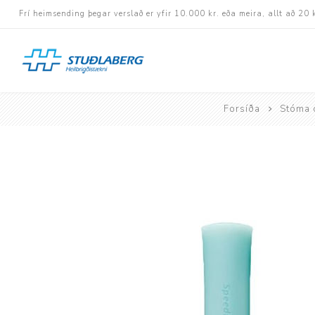
Frí heimsending þegar verslað er yfir 10.000 kr. eða meira, allt að 20 
Forsíða
Stóma 
Hjólastólar
Aukabúnaður
Aflbúnaður og handhj
Fastramma hjólastóla
Rafknúnir hjólastólar
Rafskutlur
Krossramma hjólastól
Sessur