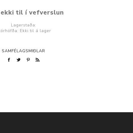
ekki til í vefverslun
Lagerstaða:
tórhöfða: Ekki til á lager
SAMFÉLAGSMIÐLAR