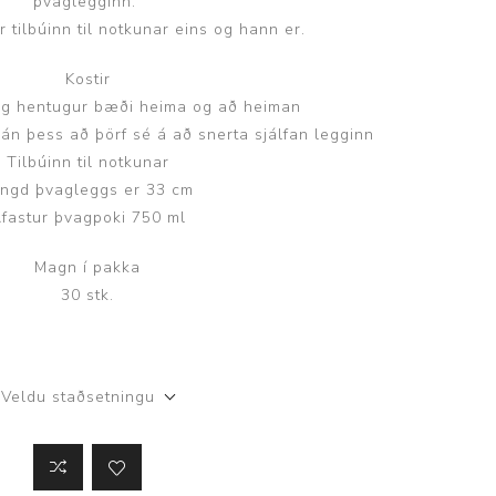
þvaglegginn.
 tilbúinn til notkunar eins og hann er.
Kostir
ll og hentugur bæði heima og að heiman
án þess að þörf sé á að snerta sjálfan legginn
Tilbúinn til notkunar
ngd þvagleggs er 33 cm
fastur þvagpoki 750 ml
Magn í pakka
30 stk.
Veldu staðsetningu