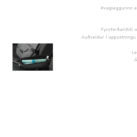
Þvagleggurinn er
Fyrirferðarlíti
Auðveldur í uppsetningu 
Le
Á