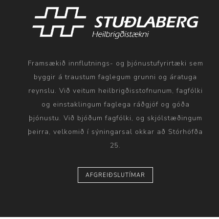
Framsækið innflutnings- og þjónustufyrirtæki sem
byggir á traustum faglegum grunni og áratuga
reynslu. Við veitum heilbrigðisstofnunum, fagfólki
og einstaklingum faglega ráðgjöf og góða
þjónustu. Við bjóðum fagfólki, og skjólstæðingum
þeirra, velkomið í sýningarsal okkar að Stórhöfða
25.
AFGREIÐSLUTÍMAR