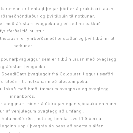
ggir
Heilbrigðisstofnanir
karlmenn er hentugt þegar þörf er á praktískri lausn.
orðsmeðhöndlaður og því tilbúin til notkunar.
Innréttingar, vagnar og
er með áföstum þvagpoka og er settinu pakkað í
borð
fyrirferðalítið hulstur.
Rekstrarvörur
atnslausn, er yfirborðsmeðhöndlaður og því tilbúinn til
notkunar.
Skoðunar- og
meðferðarbekkir
öppunarþvagleggur sem er tilbúin lausn með þvaglegg
Smátæki
og áföstum þvagpoka.
Þrýstingsvafningar
r SpeediCath þvagleggir frá Coloplast, liggur í sæfðri
ru tilbúnir til notkunar með áföstum poka.
rinu lokað með bæði tæmdum þvagpoka og þvaglegg
innanborðs.
laleggnum minnir á útdraganlegan sjónauka en hann
gur af venjulegum þvaglegg að umfangi.
afa meðferðis, nota og henda, svo lítið beri á.
egginn upp í þvagrás án þess að snerta sjálfan