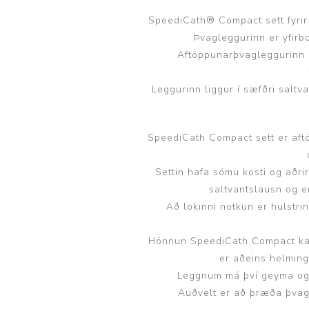
Brjóstaaðgerðir og þrýstingsvörur
Rúm og húsgögn
Stóma og þvagle
SpeediCath® Compact sett fyrir 
Þvagleggurinn er yfirb
Rúm
Stómavörur
Aftöppunarþvagleggurinn 
Dýnur
Þvagleggir
Leggurinn liggur í sæfðri saltv
Húsgögn
Aukabúnaður
SpeediCath Compact sett er aft
Legusáravarnir
Settin hafa sömu kosti og aðri
saltvantslausn og e
Að lokinni notkun er hulst
Hönnun SpeediCath Compact kar
er aðeins helmin
Leggnum má því geyma og h
Auðvelt er að þræða þvagl