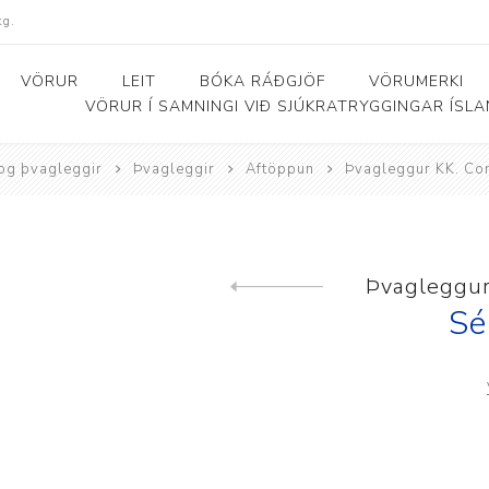
kg.
VÖRUR
LEIT
BÓKA RÁÐGJÖF
VÖRUMERKI
VÖRUR Í SAMNINGI VIÐ SJÚKRATRYGGINGAR ÍSL
og þvagleggir
Þvagleggir
Aftöppun
Þvagleggur KK. Co
Bað- og salernishjálpartæki
Baðker og lyftarar
Þjálfunarhjól
ól
Bað- og salernisstólar
Skynörvun
Þvagleggur
Previous product
r
Salernisupphækkun og
Sérhæfð þríhjól
Sé
stoðir
Bað- og skiptiborð
ar