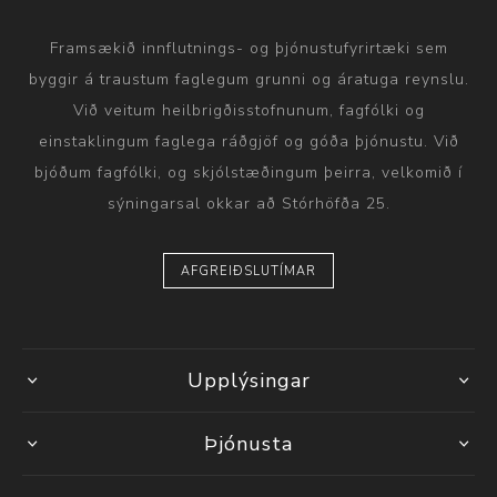
Framsækið innflutnings- og þjónustufyrirtæki sem
byggir á traustum faglegum grunni og áratuga reynslu.
Við veitum heilbrigðisstofnunum, fagfólki og
einstaklingum faglega ráðgjöf og góða þjónustu. Við
bjóðum fagfólki, og skjólstæðingum þeirra, velkomið í
sýningarsal okkar að Stórhöfða 25.
AFGREIÐSLUTÍMAR
Upplýsingar
Þjónusta