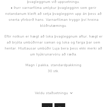
þvagleggnum við uppsetningu.
• Þurr varnarfilma umlykur þvaglegginn sem gerir
notandanum kleift að setja þvaglegginn upp án þess að
snerta yfirborð hans. Varnarfilman tryggir því hreina
blöðrutæmingu.
Eftir notkun er hægt að loka þvagleggnum aftur, hægt er
að brjóta umbúðirnar saman og loka og farga þar sem
hentar. Hlutlausar umbúðir Luja bera þess ekki merki að
um hjúkrunarvöru að ræða.
Magn í pakka, standardpakkning
30 stk.
Veldu staðsetningu