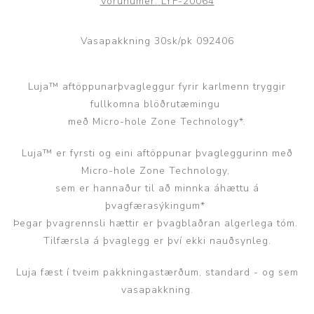
Vörunúmer:
LYF-20064
Vasapakkning 30sk/pk 092406
Luja™ aftöppunarþvagleggur fyrir karlmenn tryggir
fullkomna blöðrutæmingu
með Micro-hole Zone Technology*.
Luja™ er fyrsti og eini aftöppunar þvagleggurinn með
Micro-hole Zone Technology,
sem er hannaður til að minnka áhættu á
þvagfærasýkingum*
Þegar þvagrennsli hættir er þvagblaðran algerlega tóm.
Tilfærsla á þvaglegg er því ekki nauðsynleg.
Luja fæst í tveim pakkningastærðum, standard - og sem
vasapakkning.