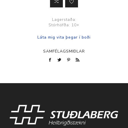
Lagerstaða:
Stórhöfða: 10+
SAMFÉLAGSMIÐLAR