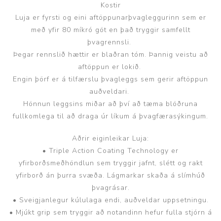
Kostir
Luja er fyrsti og eini aftöppunarþvagleggurinn sem er
með yfir 80 míkró göt en það tryggir samfellt
þvagrennsli.
Þegar rennslið hættir er blaðran tóm. Þannig veistu að
aftöppun er lokið.
Engin þörf er á tilfærslu þvagleggs sem gerir aftöppun
auðveldari.
Hönnun leggsins miðar að því að tæma blöðruna
fullkomlega til að draga úr líkum á þvagfærasýkingum.
Aðrir eiginleikar Luja:
• Triple Action Coating Technology er
yfirborðsmeðhöndlun sem tryggir jafnt, slétt og rakt
yfirborð án þurra svæða. Lágmarkar skaða á slímhúð
þvagrásar.
• Sveigjanlegur kúlulaga endi, auðveldar uppsetningu.
• Mjúkt grip sem tryggir að notandinn hefur fulla stjórn á