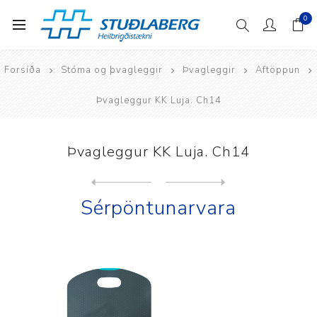
0
Forsíða
Stóma og þvagleggir
Þvagleggir
Aftöppun
Þvagleggur KK Luja. Ch14
Þvagleggur KK Luja. Ch14
Next
product
Previous product
Þvagleggur KK SpeediCath ne...
Sérpöntunarvara