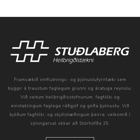
Framsækið innflutnings- og þjónustufyrirtæki sem
byggir á traustum faglegum grunni og áratuga reynslu.
Við veitum heilbrigðisstofnunum, fagfólki og
einstaklingum faglega ráðgjöf og góða þjónustu. Við
bjóðum fagfólki, og skjólstæðingum þeirra, velkomið í
sýningarsal okkar að Stórhöfða 25.