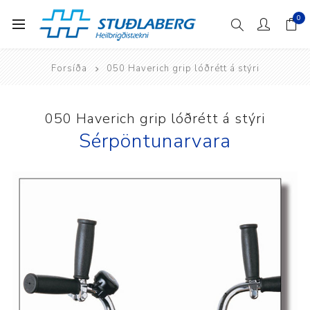
0
Forsíða
050 Haverich grip lóðrétt á stýri
050 Haverich grip lóðrétt á stýri
Sérpöntunarvara