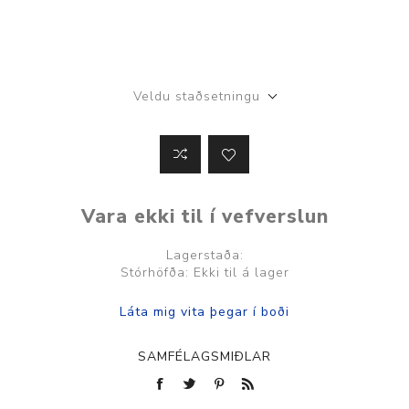
Veldu staðsetningu
Vara ekki til í vefverslun
Lagerstaða:
Stórhöfða: Ekki til á lager
SAMFÉLAGSMIÐLAR