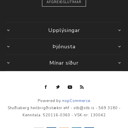
AFGREIÐSLUTÍMAR
Upplýsingar
Þjónusta
Mínar síður
Powered by
nopCommerce
Stuðlaberg heilbrigðistækni ehf - stb@stb.is - 569 3180 -
Kennitala: 520116-0360 - VSK-nr: 130042