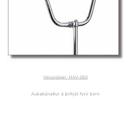
Vörunúmer:
HAV-050
Aukabúnaður á þríhjól fyrir börn