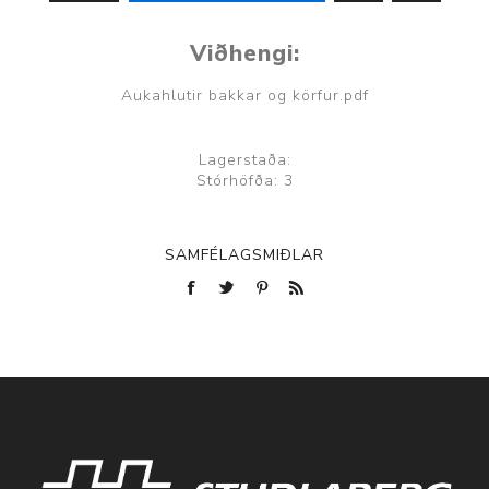
Viðhengi:
Aukahlutir bakkar og körfur.pdf
Lagerstaða:
Stórhöfða: 3
SAMFÉLAGSMIÐLAR