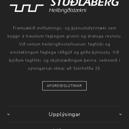
Framsækið innflutnings- og þjónustufyrirtæki sem
byggir á traustum faglegum grunni og áratuga reynslu.
Við veitum heilbrigðisstofnunum, fagfólki og
einstaklingum faglega ráðgjöf og góða þjónustu. Við
bjóðum fagfólki, og skjólstæðingum þeirra, velkomið í
sýningarsal okkar að Stórhöfða 25.
AFGREIÐSLUTÍMAR
Upplýsingar