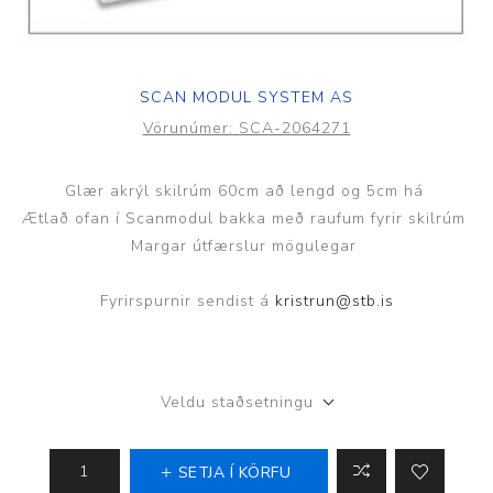
SCAN MODUL SYSTEM AS
Vörunúmer:
SCA-2064271
Glær akrýl skilrúm 60cm að lengd og 5cm há
Ætlað ofan í Scanmodul bakka með raufum fyrir skilrúm
Margar útfærslur mögulegar
Fyrirspurnir sendist á
kristrun@stb.is
Veldu staðsetningu
SETJA Í KÖRFU