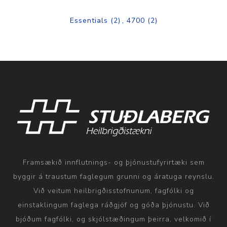
Essentials
(2)
,
4700
(2)
Framsækið innflutnings- og þjónustufyrirtæki sem
byggir á traustum faglegum grunni og áratuga reynslu.
Við veitum heilbrigðisstofnunum, fagfólki og
einstaklingum faglega ráðgjöf og góða þjónustu. Við
bjóðum fagfólki, og skjólstæðingum þeirra, velkomið í