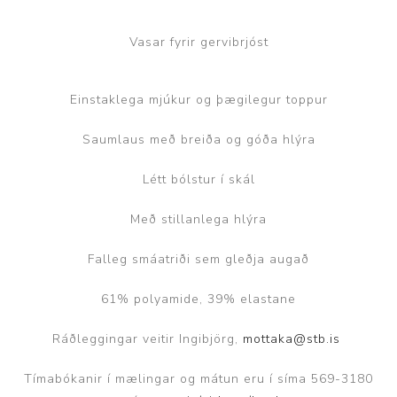
Vasar fyrir gervibrjóst
Einstaklega mjúkur og þægilegur toppur
Saumlaus með breiða og góða hlýra
Létt bólstur í skál
Með stillanlega hlýra
Falleg smáatriði sem gleðja augað
61% polyamide, 39% elastane
Ráðleggingar veitir Ingibjörg,
mottaka@stb.is
Tímabókanir í mælingar og mátun eru í síma 569-3180