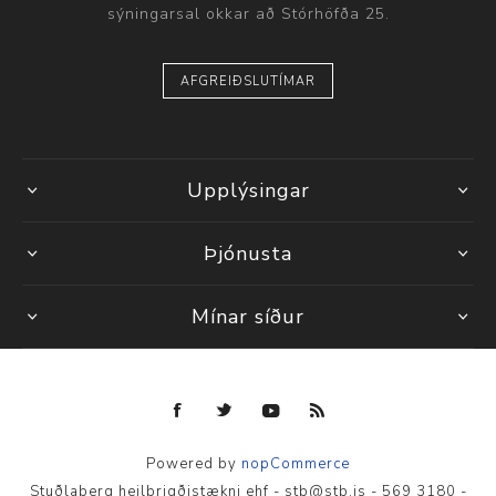
sýningarsal okkar að Stórhöfða 25.
AFGREIÐSLUTÍMAR
Upplýsingar
Þjónusta
Mínar síður
Powered by
nopCommerce
Stuðlaberg heilbrigðistækni ehf - stb@stb.is - 569 3180 -