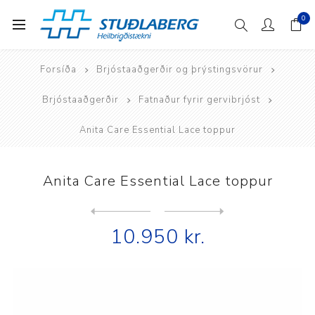
0
Forsíða
Brjóstaaðgerðir og þrýstingsvörur
Brjóstaaðgerðir
Fatnaður fyrir gervibrjóst
Anita Care Essential Lace toppur
Anita Care Essential Lace toppur
Next
product
Previous product
Anita Care Essential Lace t...
10.950 kr.