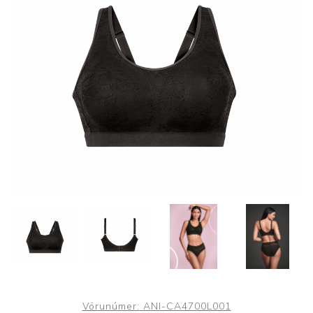
Vörunúmer:
ANI-CA4700L001