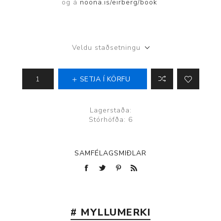
og á
noona.is/eirberg/book
Veldu staðsetningu
SETJA Í KÖRFU
Lagerstaða:
Stórhöfða: 6
SAMFÉLAGSMIÐLAR
# MYLLUMERKI