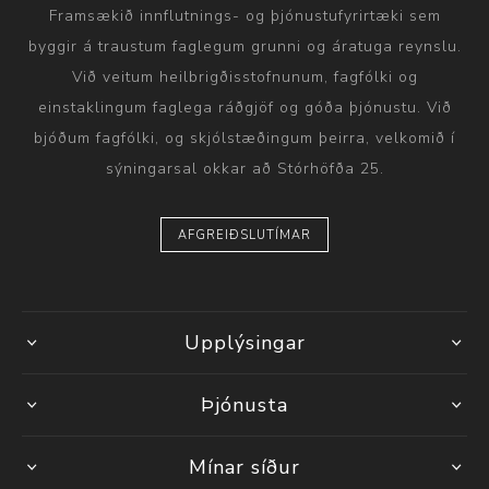
Framsækið innflutnings- og þjónustufyrirtæki sem
byggir á traustum faglegum grunni og áratuga reynslu.
Við veitum heilbrigðisstofnunum, fagfólki og
einstaklingum faglega ráðgjöf og góða þjónustu. Við
bjóðum fagfólki, og skjólstæðingum þeirra, velkomið í
sýningarsal okkar að Stórhöfða 25.
AFGREIÐSLUTÍMAR
Upplýsingar
Þjónusta
Mínar síður