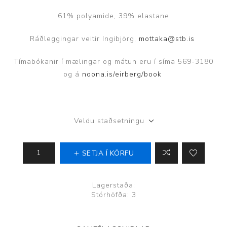
61% polyamide, 39% elastane
Ráðleggingar veitir Ingibjörg,
mottaka@stb.is
Tímabókanir í mælingar og mátun eru í síma 569-3180
og á
noona.is/eirberg/book
Veldu staðsetningu
SETJA Í KÖRFU
Lagerstaða:
Stórhöfða: 3