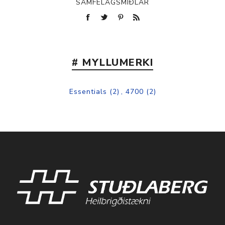
SAMFÉLAGSMIÐLAR
# MYLLUMERKI
Essentials
(2)
,
4700
(2)