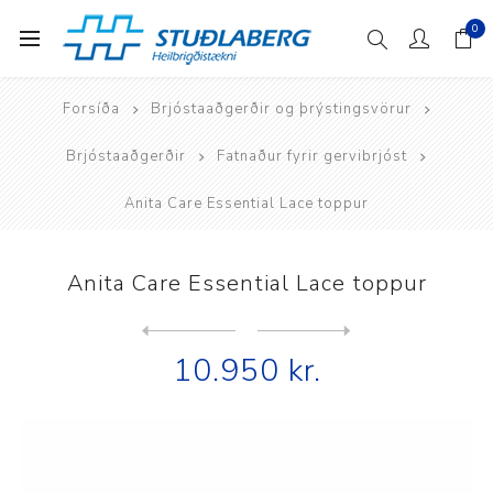
0
Forsíða
Brjóstaaðgerðir og þrýstingsvörur
Brjóstaaðgerðir
Fatnaður fyrir gervibrjóst
Anita Care Essential Lace toppur
Anita Care Essential Lace toppur
Next
product
Previous product
Anita Care Leni brjóstahald...
10.950 kr.