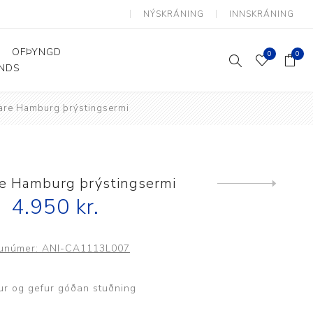
NÝSKRÁNING
INNSKRÁNING
OFÞYNGD
0
0
ANDS
are Hamburg þrýstingsermi
Þjálfun og endurhæfing
Hjálpartæki
Flutningshjálpartæki
Gönguhjálpartæki
re Hamburg þrýstingsermi
Next
product
Smáhjálpartæki
4.950 kr.
Vinnuborð og sérhæfðir
stólar
unúmer:
ANI-CA1113L007
ur og gefur góðan stuðning