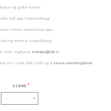
ggir
Heilbrigðisstofnanir
Mjúkur og góður hanski
álfa leið upp framhandlegg
Innréttingar, vagnar og
borð
kantur heldur hanskanum uppi
Rekstrarvörur
Skoðunar- og
 nudd og minnkar sogæðabjúg
meðferðarbekkir
r veitir Ingibjörg,
mottaka@stb.is
Smátæki
Þrýstingsvafningar
tun eru í síma 569-3180 og á
noona.is/eirberg/book
STÆRÐ