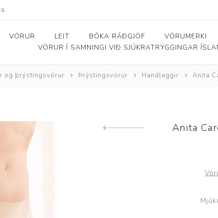
kg.
VÖRUR
LEIT
BÓKA RÁÐGJÖF
VÖRUMERKI
VÖRUR Í SAMNINGI VIÐ SJÚKRATRYGGINGAR ÍSL
r og þrýstingsvörur
Þrýstingsvörur
Handleggir
Anita C
Bað- og salernishjálpartæki
Baðker og lyftarar
Þjálfunarhjól
ól
Bað- og salernisstólar
Skynörvun
Anita Ca
Previous product
r
Salernisupphækkun og
Sérhæfð þríhjól
stoðir
Bað- og skiptiborð
Vör
ar
Mjúk