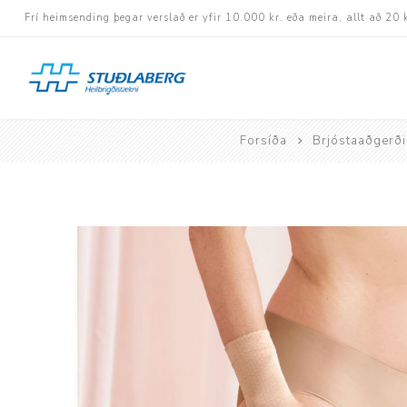
Frí heimsending þegar verslað er yfir 10.000 kr. eða meira, allt að 20 
Forsíða
Brjóstaaðgerði
Hjólastólar
Aukabúnaður
Aflbúnaður og handhj
Fastramma hjólastóla
Rafknúnir hjólastólar
Rafskutlur
Krossramma hjólastól
Sessur