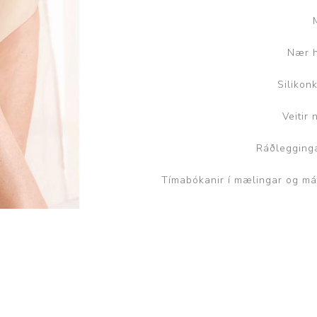
Brjóstaaðgerðir og þrýstingsvörur
Rúm og húsgögn
Stóma og þvagle
Nær h
Rúm
Stómavörur
Dýnur
Þvagleggir
Silikon
Húsgögn
Veitir
Aukabúnaður
Ráðlegginga
Legusáravarnir
Tímabókanir í mælingar og má