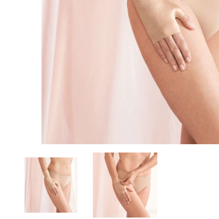
Brjóstaaðgerðir
Þrýstingsvörur
Rýmingarsala