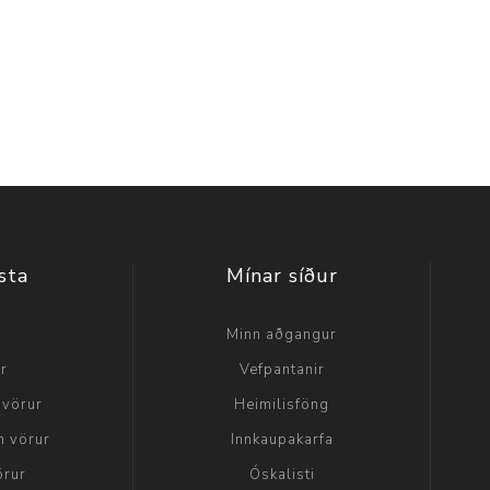
sta
Mínar síður
a
Minn aðgangur
ir
Vefpantanir
 vörur
Heimilisföng
n vörur
Innkaupakarfa
örur
Óskalisti