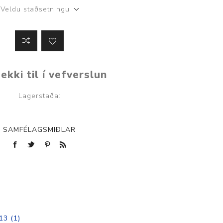
Veldu staðsetningu
ekki til í vefverslun
Lagerstaða:
SAMFÉLAGSMIÐLAR
13
(1)