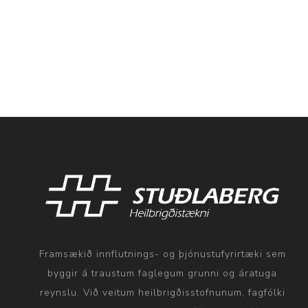
Framsækið innflutnings- og þjónustufyrirtæki sem
byggir á traustum faglegum grunni og áratuga
reynslu. Við veitum heilbrigðisstofnunum, fagfólki