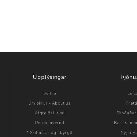
Upplýsingar
Þjónu
Veftré
Leit
Um okkur - About us
Frétt
Afgreiðslutími
Skoðaðar
Persónuvernd
Bera sama
* Skilmálar og ábyrgð
Nýjar v