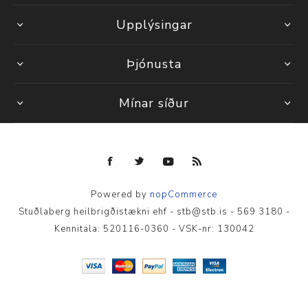
Upplýsingar
Þjónusta
Mínar síður
Powered by
nopCommerce
Stuðlaberg heilbrigðistækni ehf - stb@stb.is - 569 3180 -
Kennitala: 520116-0360 - VSK-nr: 130042