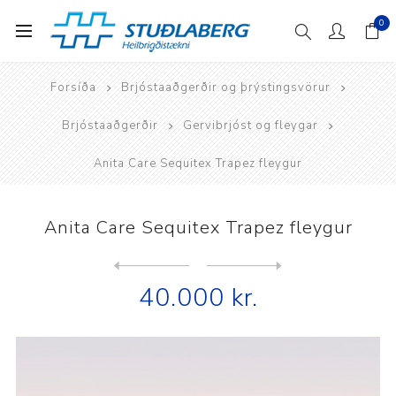
0
Forsíða
Brjóstaaðgerðir og þrýstingsvörur
Brjóstaaðgerðir
Gervibrjóst og fleygar
Anita Care Sequitex Trapez fleygur
Anita Care Sequitex Trapez fleygur
Next
product
Previous product
40.000 kr.