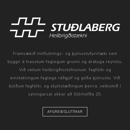
Framsækið innflutnings- og þjónustufyrirtæki sem
byggir á traustum faglegum grunni og áratuga reynslu.
Við veitum heilbrigðisstofnunum, fagfólki og
einstaklingum faglega ráðgjöf og góða þjónustu. Við
bjóðum fagfólki, og skjólstæðingum þeirra, velkomið í
sýningarsal okkar að Stórhöfða 25.
AFGREIÐSLUTÍMAR