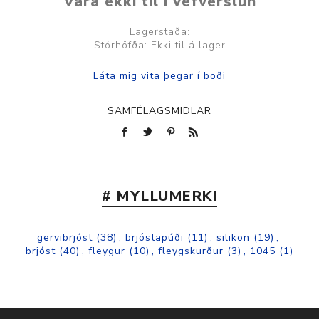
Vara ekki til í vefverslun
Lagerstaða:
Stórhöfða: Ekki til á lager
SAMFÉLAGSMIÐLAR
# MYLLUMERKI
gervibrjóst
(38)
,
brjóstapúði
(11)
,
silikon
(19)
,
brjóst
(40)
,
fleygur
(10)
,
fleygskurður
(3)
,
1045
(1)