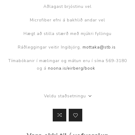
Aðlagast brjóstinu vel
Microfiber efni á bakhlið andar vel
Hægt að stilla stærð með mjúkri fyllingu
Ráðleggingar veitir Ingibjörg,
mottaka@stb.is
Tímabókanir í mælingar og mátun eru í síma 569-3180
og á
noona.is/eirberg/book
Veldu staðsetningu