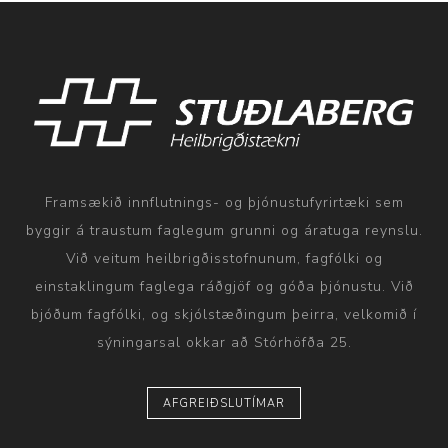
Framsækið innflutnings- og þjónustufyrirtæki sem
byggir á traustum faglegum grunni og áratuga reynslu.
Við veitum heilbrigðisstofnunum, fagfólki og
einstaklingum faglega ráðgjöf og góða þjónustu. Við
bjóðum fagfólki, og skjólstæðingum þeirra, velkomið í
sýningarsal okkar að Stórhöfða 25.
AFGREIÐSLUTÍMAR