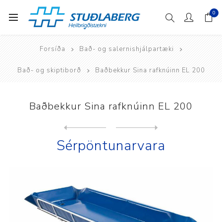
0
Forsíða
Bað- og salernishjálpartæki
Bað- og skiptiborð
Baðbekkur Sina rafknúinn EL 200
Baðbekkur Sina rafknúinn EL 200
Next
product
Previous product
Lopital Marina Deluxe baðbe...
Sérpöntunarvara