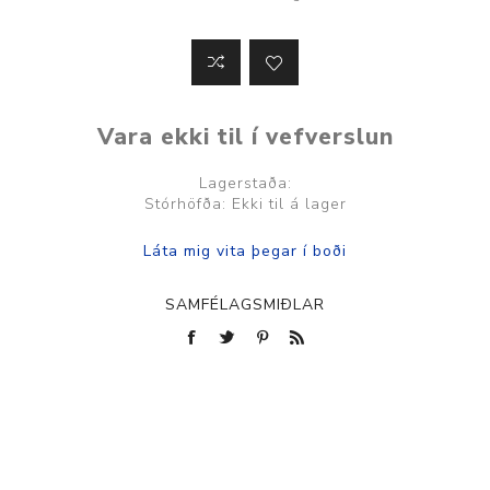
Vara ekki til í vefverslun
Lagerstaða:
Stórhöfða: Ekki til á lager
SAMFÉLAGSMIÐLAR