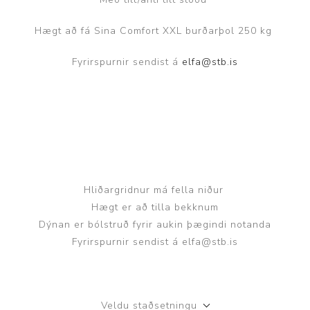
Hægt að fá Sina Comfort XXL burðarþol 250 kg
Fyrirspurnir sendist á
elfa@stb.is
Hliðargridnur má fella niður
Hægt er að tilla bekknum
Dýnan er bólstruð fyrir aukin þægindi notanda
Fyrirspurnir sendist á elfa@stb.is
Veldu staðsetningu