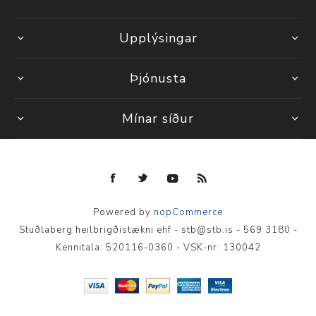
Upplýsingar
Þjónusta
Mínar síður
Powered by
nopCommerce
Stuðlaberg heilbrigðistækni ehf - stb@stb.is - 569 3180 -
Kennitala: 520116-0360 - VSK-nr: 130042