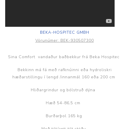
BEKA-HOSPITEC GMBH
Vörunúmer:
BEK-930507300
Sina Comfort vandaður baðbekkur frá Beka Hospitec
Bekkinn má fá með rafknúinni eða hydroliskri
hæðarstillingu í lengd /innanmál 160 eða 200 cm
Hliðargrindur og bólstruð dýna
Hæð 54-86,5 cm
Burðarþol 165 kg
Með tilt/anti tilt stöðu