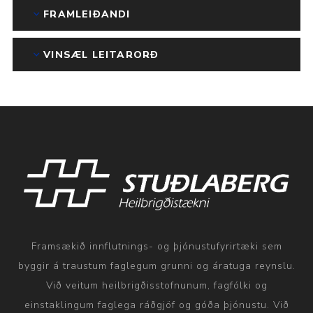
FRAMLEIÐANDI
VINSÆL LEITARORÐ
Framsækið innflutnings- og þjónustufyrirtæki sem
byggir á traustum faglegum grunni og áratuga reynslu.
Við veitum heilbrigðisstofnunum, fagfólki og
einstaklingum faglega ráðgjöf og góða þjónustu. Við