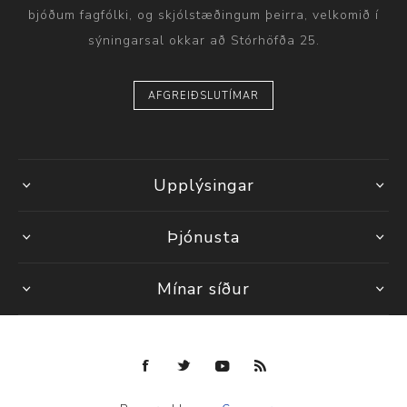
bjóðum fagfólki, og skjólstæðingum þeirra, velkomið í
sýningarsal okkar að Stórhöfða 25.
AFGREIÐSLUTÍMAR
Upplýsingar
Þjónusta
Mínar síður