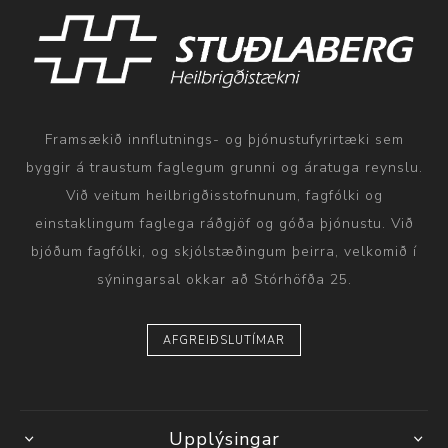
Framsækið innflutnings- og þjónustufyrirtæki sem
byggir á traustum faglegum grunni og áratuga reynslu.
Við veitum heilbrigðisstofnunum, fagfólki og
einstaklingum faglega ráðgjöf og góða þjónustu. Við
bjóðum fagfólki, og skjólstæðingum þeirra, velkomið í
sýningarsal okkar að Stórhöfða 25.
AFGREIÐSLUTÍMAR
Upplýsingar