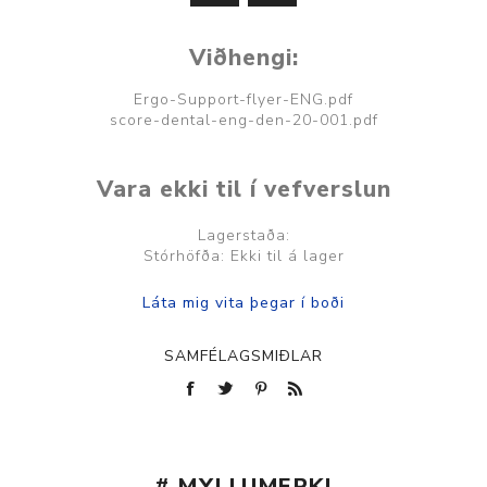
Viðhengi:
Ergo-Support-flyer-ENG.pdf
score-dental-eng-den-20-001.pdf
Vara ekki til í vefverslun
Lagerstaða:
Stórhöfða: Ekki til á lager
SAMFÉLAGSMIÐLAR
# MYLLUMERKI