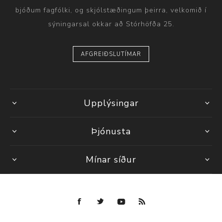
bjóðum fagfólki, og skjólstæðingum þeirra, velkomið í
sýningarsal okkar að Stórhöfða 25.
AFGREIÐSLUTÍMAR
Upplýsingar
Þjónusta
Mínar síður