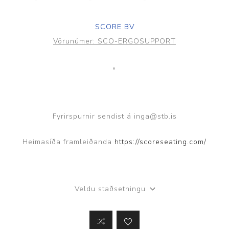
SCORE BV
Vörunúmer:
SCO-ERGOSUPPORT
"
Fyrirspurnir sendist á inga@stb.is
Heimasíða framleiðanda
https://scoreseating.com/
Veldu staðsetningu