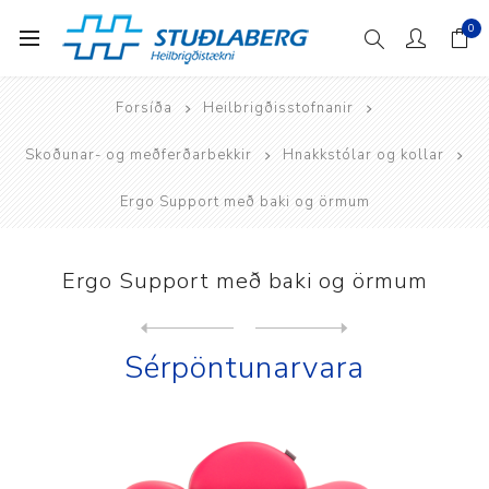
0
Forsíða
Heilbrigðisstofnanir
Skoðunar- og meðferðarbekkir
Hnakkstólar og kollar
Ergo Support með baki og örmum
Ergo Support með baki og örmum
Next
product
Previous product
Sérpöntunarvara