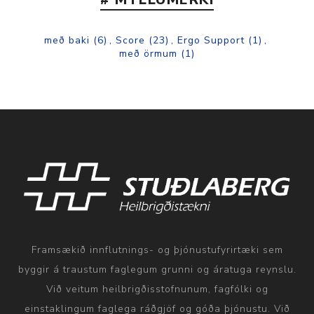
með baki
(6)
,
Score
(23)
,
Ergo Support
(1)
,
með örmum
(1)
Framsækið innflutnings- og þjónustufyrirtæki sem
byggir á traustum faglegum grunni og áratuga reynslu.
Við veitum heilbrigðisstofnunum, fagfólki og
einstaklingum faglega ráðgjöf og góða þjónustu. Við