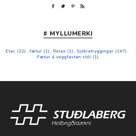
# MYLLUMERKI
Etac
(22)
,
fætur
(1)
,
Relax
(1)
,
Sjúkratryggingar
(147)
,
Fætur á veggfastan stól
(1)