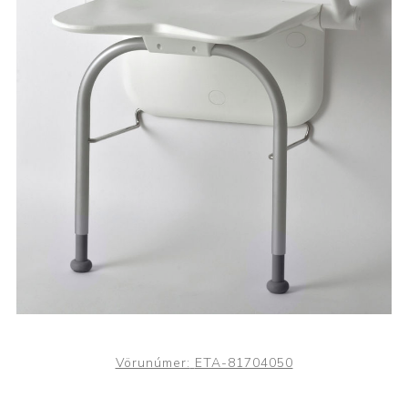
Vörunúmer:
ETA-81704050