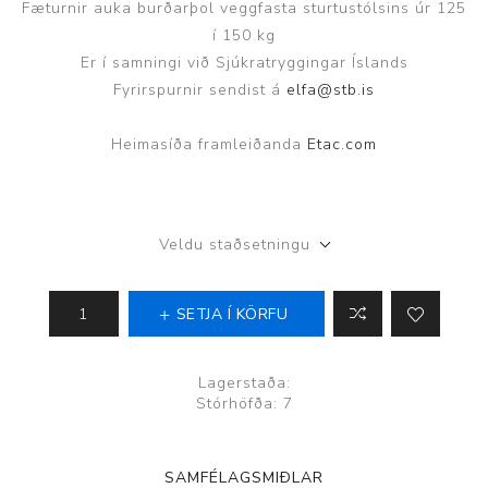
Fæturnir auka burðarþol veggfasta sturtustólsins úr 125
í 150 kg
Er í samningi við Sjúkratryggingar Íslands
Fyrirspurnir sendist á
elfa@stb.is
Heimasíða framleiðanda
Etac.com
Veldu staðsetningu
SETJA Í KÖRFU
Lagerstaða:
Stórhöfða: 7
SAMFÉLAGSMIÐLAR