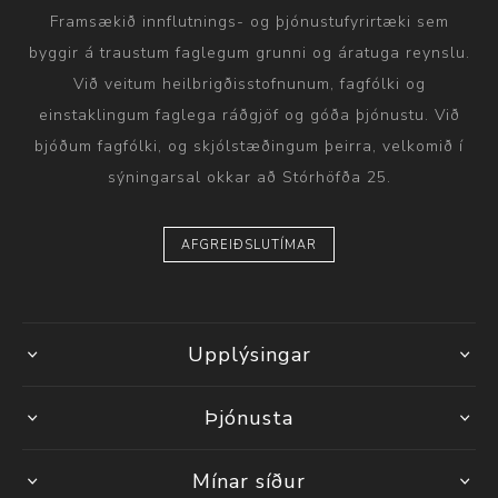
Framsækið innflutnings- og þjónustufyrirtæki sem
byggir á traustum faglegum grunni og áratuga reynslu.
Við veitum heilbrigðisstofnunum, fagfólki og
einstaklingum faglega ráðgjöf og góða þjónustu. Við
bjóðum fagfólki, og skjólstæðingum þeirra, velkomið í
sýningarsal okkar að Stórhöfða 25.
AFGREIÐSLUTÍMAR
Upplýsingar
Þjónusta
Mínar síður