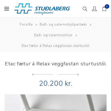
0
Forsíða
Bað- og salernishjálpartæki
Bað- og salernisstólar
Etac fætur á Relax veggfastan sturtustól
Etac fætur á Relax veggfastan sturtustól
Next
product
Previous product
Etac Þunn bólstrun á Clea...
20.200 kr.