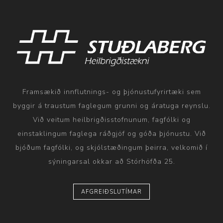
Framsækið innflutnings- og þjónustufyrirtæki sem
byggir á traustum faglegum grunni og áratuga reynslu.
Við veitum heilbrigðisstofnunum, fagfólki og
einstaklingum faglega ráðgjöf og góða þjónustu. Við
bjóðum fagfólki, og skjólstæðingum þeirra, velkomið í
sýningarsal okkar að Stórhöfða 25.
AFGREIÐSLUTÍMAR