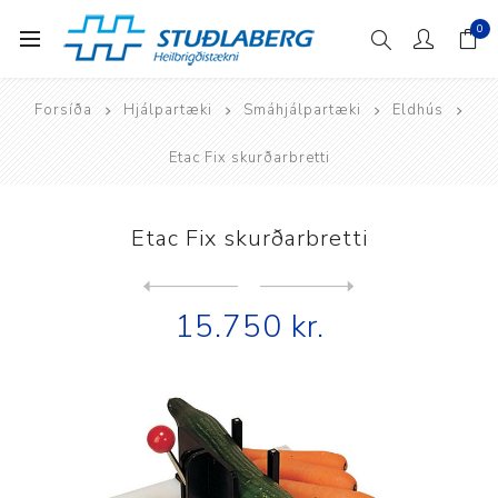
0
Forsíða
Hjálpartæki
Smáhjálpartæki
Eldhús
Etac Fix skurðarbretti
Etac Fix skurðarbretti
Next
product
Previous product
15.750 kr.