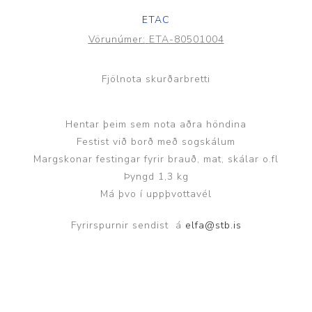
ETAC
Vörunúmer:
ETA-80501004
Fjölnota skurðarbretti
Hentar þeim sem nota aðra höndina
Festist við borð með sogskálum
Margskonar festingar fyrir brauð, mat, skálar o.fl
Þyngd 1,3 kg
Má þvo í uppþvottavél
Fyrirspurnir sendist á
elfa@stb.is