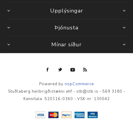
Upplýsingar
Þjónusta
Mínar síður
Powered by
nopCommerce
Stuðlaberg heilbrigðistækni ehf - stb@stb.is - 569 3180 -
Kennitala: 520116-0360 - VSK-nr: 130042