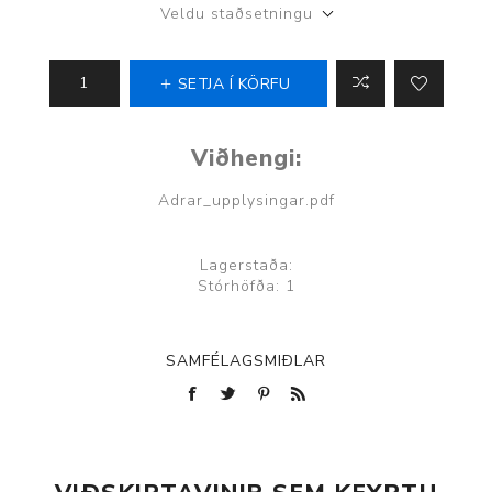
Veldu staðsetningu
SETJA Í KÖRFU
Viðhengi:
Adrar_upplysingar.pdf
Lagerstaða:
Stórhöfða: 1
SAMFÉLAGSMIÐLAR