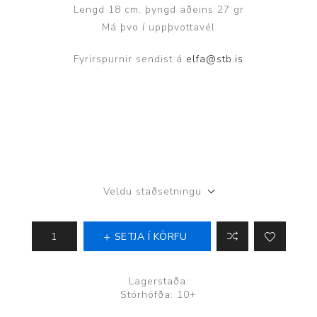
Lengd 18 cm, þyngd aðeins 27 gr
Má þvo í uppþvottavél
Fyrirspurnir sendist á
elfa@stb.is
Veldu staðsetningu
SETJA Í KÖRFU
Lagerstaða:
Stórhöfða: 10+