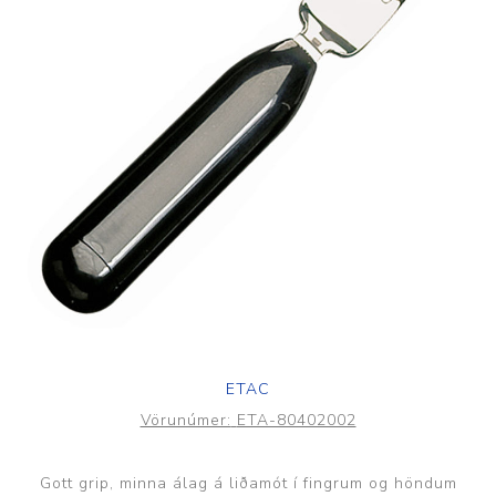
ETAC
Vörunúmer:
ETA-80402002
Gott grip, minna álag á liðamót í fingrum og höndum