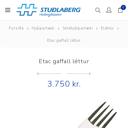
0
Forsíða
Hjálpartæki
Smáhjálpartæki
Eldhús
Etac gaffall léttur
Etac gaffall léttur
Next
product
Previous product
3.750 kr.