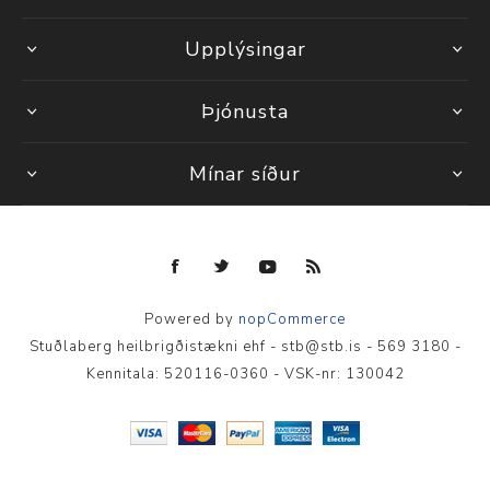
Upplýsingar
Þjónusta
Mínar síður
Powered by
nopCommerce
Stuðlaberg heilbrigðistækni ehf - stb@stb.is - 569 3180 -
Kennitala: 520116-0360 - VSK-nr: 130042