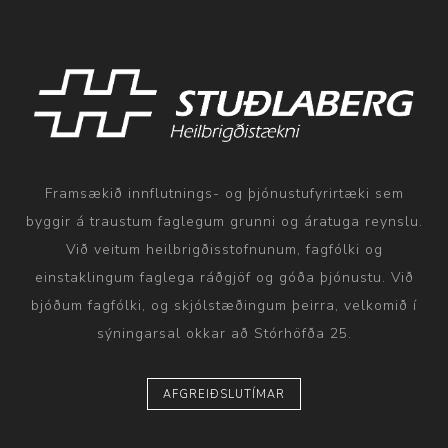
Framsækið innflutnings- og þjónustufyrirtæki sem
byggir á traustum faglegum grunni og áratuga reynslu.
Við veitum heilbrigðisstofnunum, fagfólki og
einstaklingum faglega ráðgjöf og góða þjónustu. Við
bjóðum fagfólki, og skjólstæðingum þeirra, velkomið í
sýningarsal okkar að Stórhöfða 25.
AFGREIÐSLUTÍMAR