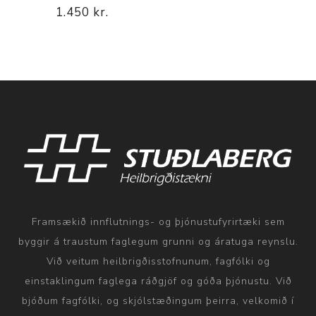
1.450 kr.
Framsækið innflutnings- og þjónustufyrirtæki sem
byggir á traustum faglegum grunni og áratuga reynslu.
Við veitum heilbrigðisstofnunum, fagfólki og
einstaklingum faglega ráðgjöf og góða þjónustu. Við
bjóðum fagfólki, og skjólstæðingum þeirra, velkomið í