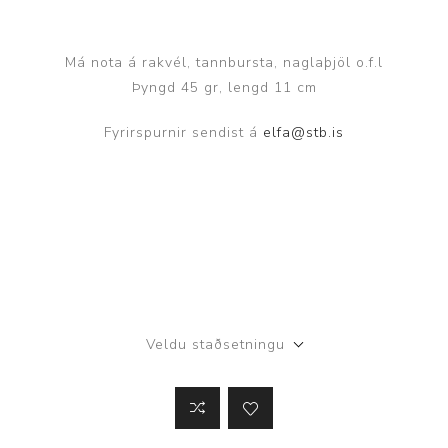
Má nota á rakvél, tannbursta, naglaþjöl o.f.l
Þyngd 45 gr, lengd 11 cm
Fyrirspurnir sendist á
elfa@stb.is
Veldu staðsetningu