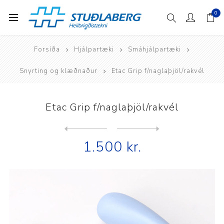
0
Forsíða
Hjálpartæki
Smáhjálpartæki
Snyrting og klæðnaður
Etac Grip f/naglaþjöl/rakvél
Etac Grip f/naglaþjöl/rakvél
Next
product
Previous product
1.500 kr.