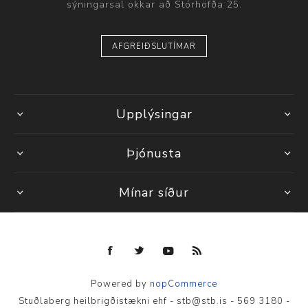
sýningarsal okkar að Stórhöfða 25.
AFGREIÐSLUTÍMAR
Upplýsingar
Þjónusta
Mínar síður
Powered by
nopCommerce
Stuðlaberg heilbrigðistækni ehf - stb@stb.is - 569 3180 -