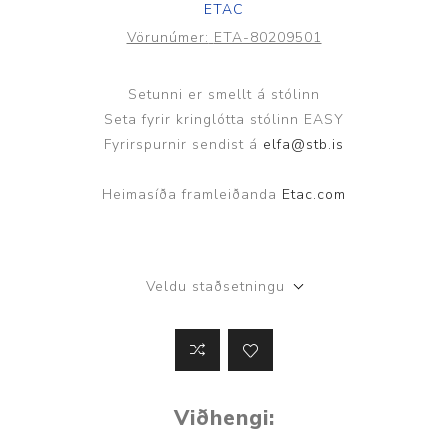
ETAC
Vörunúmer:
ETA-80209501
Setunni er smellt á stólinn
Seta fyrir kringlótta stólinn EASY
Fyrirspurnir sendist á
elfa@stb.is
Heimasíða framleiðanda
Etac.com
Veldu staðsetningu
Viðhengi: