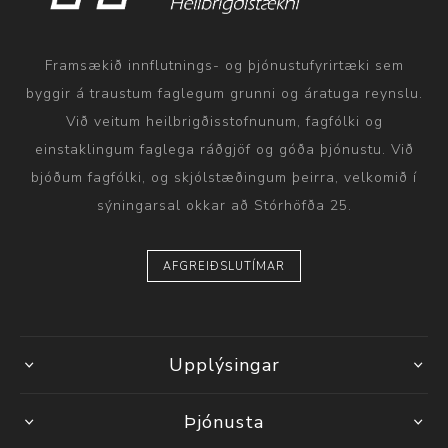
Framsækið innflutnings- og þjónustufyrirtæki sem
byggir á traustum faglegum grunni og áratuga reynslu.
Við veitum heilbrigðisstofnunum, fagfólki og
einstaklingum faglega ráðgjöf og góða þjónustu. Við
bjóðum fagfólki, og skjólstæðingum þeirra, velkomið í
sýningarsal okkar að Stórhöfða 25.
AFGREIÐSLUTÍMAR
Upplýsingar
Þjónusta