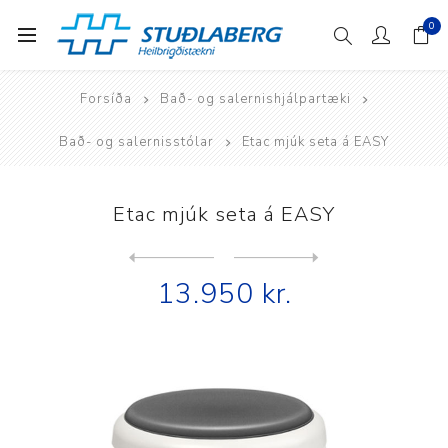
0
Forsíða
Bað- og salernishjálpartæki
Bað- og salernisstólar
Etac mjúk seta á EASY
Etac mjúk seta á EASY
Next
product
Previous product
13.950 kr.