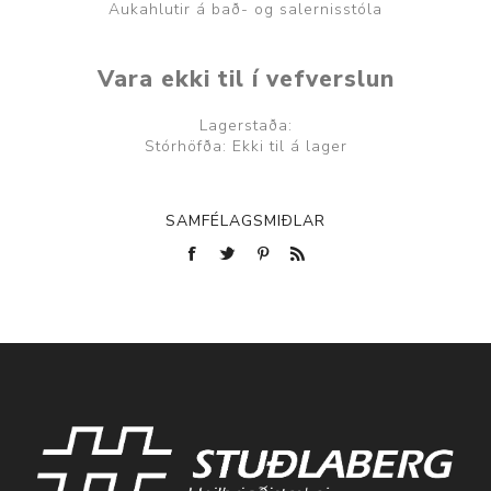
Aukahlutir á bað- og salernisstóla
Vara ekki til í vefverslun
Lagerstaða:
Stórhöfða: Ekki til á lager
SAMFÉLAGSMIÐLAR