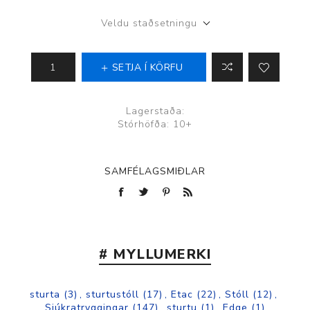
Veldu staðsetningu
SETJA Í KÖRFU
Lagerstaða:
Stórhöfða: 10+
SAMFÉLAGSMIÐLAR
# MYLLUMERKI
sturta
(3)
,
sturtustóll
(17)
,
Etac
(22)
,
Stóll
(12)
,
Sjúkratryggingar
(147)
,
sturtu
(1)
,
Edge
(1)