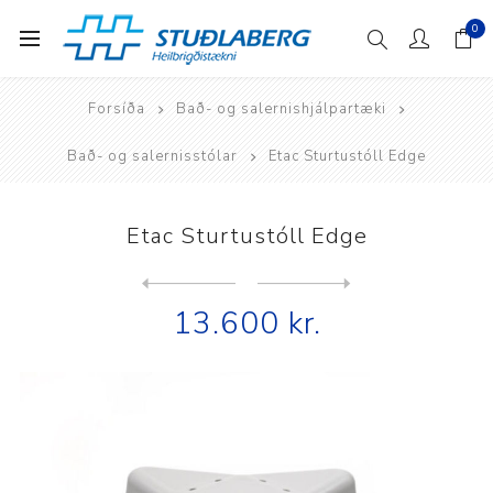
0
Forsíða
Bað- og salernishjálpartæki
Bað- og salernisstólar
Etac Sturtustóll Edge
Etac Sturtustóll Edge
Next
product
Previous product
13.600 kr.