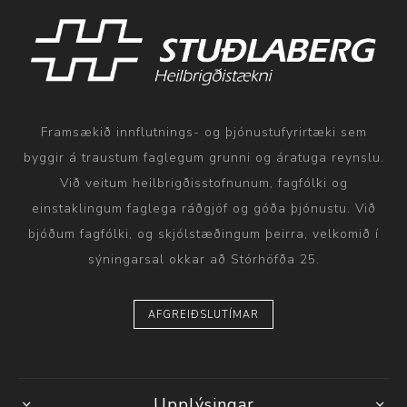
Framsækið innflutnings- og þjónustufyrirtæki sem
byggir á traustum faglegum grunni og áratuga reynslu.
Við veitum heilbrigðisstofnunum, fagfólki og
einstaklingum faglega ráðgjöf og góða þjónustu. Við
bjóðum fagfólki, og skjólstæðingum þeirra, velkomið í
sýningarsal okkar að Stórhöfða 25.
AFGREIÐSLUTÍMAR
Upplýsingar