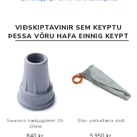
VIÐSKIPTAVINIR SEM KEYPTU
ÞESSA VÖRU HAFA EINNIG KEYPT
Swereco hækjugúmmí 19-
Etac sokkaífæra stutt
20mm
840 kr.
5.950 kr.