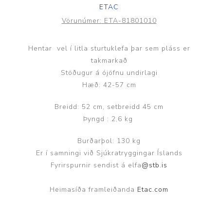
ETAC
Vörunúmer:
ETA-81801010
Hentar vel í litla sturtuklefa þar sem pláss er
takmarkað
Stöðugur á ójöfnu undirlagi
Hæð: 42-57 cm
Breidd: 52 cm, setbreidd 45 cm
Þyngd : 2,6 kg
Burðarþol: 130 kg
Er í samningi við Sjúkratryggingar Íslands
Fyrirspurnir sendist á elfa
@stb.is
Heimasíða framleiðanda
Etac.com