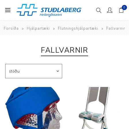
0
Forsíða
Hjálpartæki
Flutningshjálpartæki
Fallvarnir
FALLVARNIR