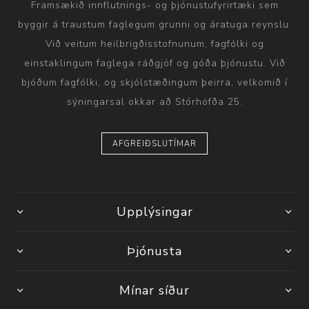
Framsækið innflutnings- og þjónustufyrirtæki sem
byggir á traustum faglegum grunni og áratuga reynslu.
Við veitum heilbrigðisstofnunum, fagfólki og
einstaklingum faglega ráðgjöf og góða þjónustu. Við
bjóðum fagfólki, og skjólstæðingum þeirra, velkomið í
sýningarsal okkar að Stórhöfða 25.
AFGREIÐSLUTÍMAR
Upplýsingar
Þjónusta
Mínar síður