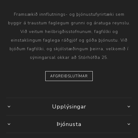
Framsækið innflutnings- og þjónustufyrirtæki sem
byggir á traustum faglegum grunni og áratuga reynslu.
Við veitum heilbrigðisstofnunum, fagfólki og
einstaklingum faglega ráðgjöf og góða þjónustu. Við
bjóðum fagfólki, og skjólstæðingum þeirra, velkomið í
sýningarsal okkar að Stórhöfða 25.
AFGREIÐSLUTÍMAR
Upplýsingar
Þjónusta