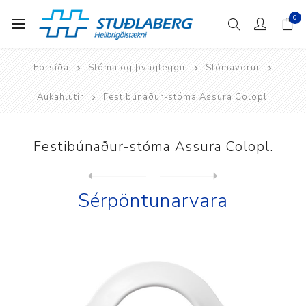
0
Forsíða
Stóma og þvagleggir
Stómavörur
Aukahlutir
Festibúnaður-stóma Assura Colopl.
Festibúnaður-stóma Assura Colopl.
Next
product
Previous product
Húðv. Comfeel Plus transpar...
Sérpöntunarvara