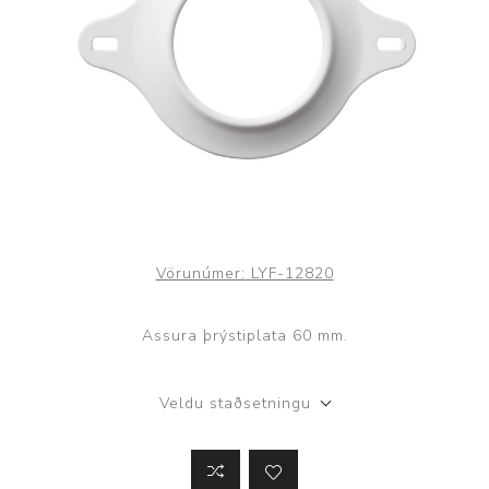
Vörunúmer:
LYF-12820
Assura þrýstiplata 60 mm.
Veldu staðsetningu