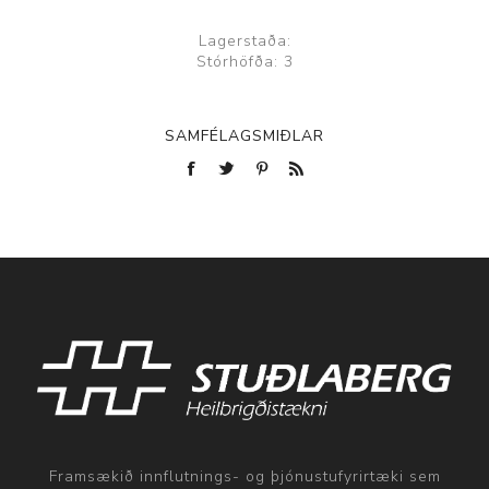
Lagerstaða:
Stórhöfða: 3
SAMFÉLAGSMIÐLAR
Framsækið innflutnings- og þjónustufyrirtæki sem