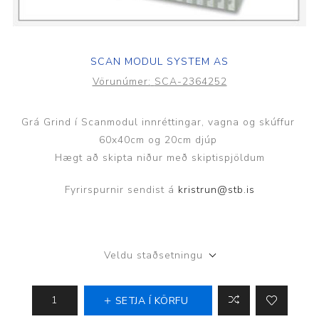
SCAN MODUL SYSTEM AS
Vörunúmer:
SCA-2364252
Grá Grind í Scanmodul innréttingar, vagna og skúffur
60x40cm og 20cm djúp
Hægt að skipta niður með skiptispjöldum
Fyrirspurnir sendist á
kristrun@stb.is
Veldu staðsetningu
SETJA Í KÖRFU