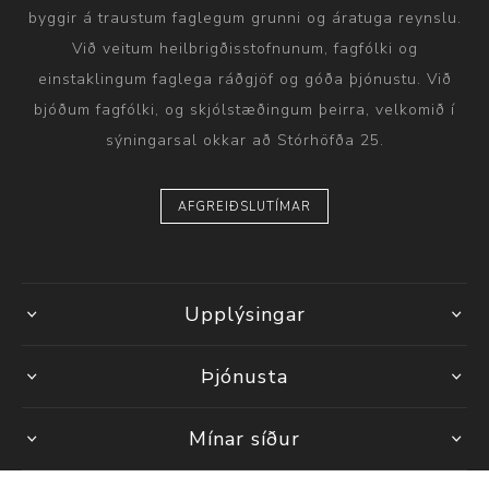
byggir á traustum faglegum grunni og áratuga reynslu.
Við veitum heilbrigðisstofnunum, fagfólki og
einstaklingum faglega ráðgjöf og góða þjónustu. Við
bjóðum fagfólki, og skjólstæðingum þeirra, velkomið í
sýningarsal okkar að Stórhöfða 25.
AFGREIÐSLUTÍMAR
Upplýsingar
Þjónusta
Mínar síður