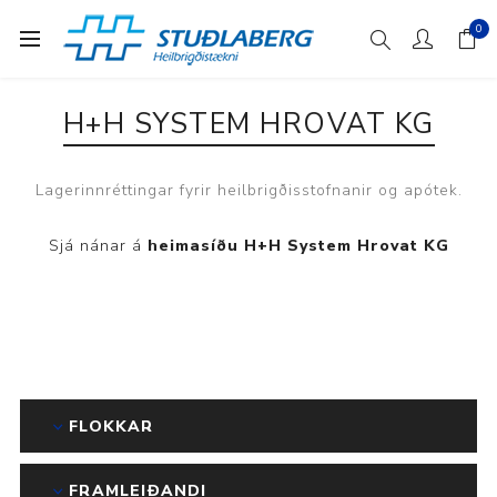
0
H+H SYSTEM HROVAT KG
Lagerinnréttingar fyrir heilbrigðisstofnanir og apótek.
Sjá nánar á
heimasíðu H+H System Hrovat KG
FLOKKAR
FRAMLEIÐANDI