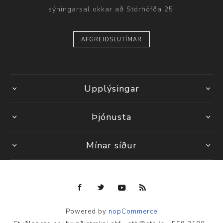
sýningarsal okkar að Stórhöfða 25.
AFGREIÐSLUTÍMAR
Upplýsingar
Þjónusta
Mínar síður
Powered by
nopCommerce