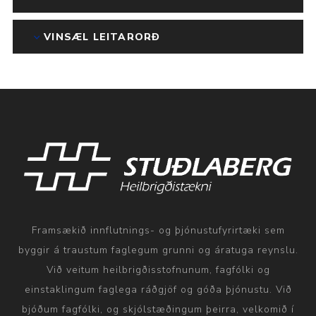
VINSÆL LEITARORÐ
Framsækið innflutnings- og þjónustufyrirtæki sem
byggir á traustum faglegum grunni og áratuga reynslu.
Við veitum heilbrigðisstofnunum, fagfólki og
einstaklingum faglega ráðgjöf og góða þjónustu. Við
bjóðum fagfólki, og skjólstæðingum þeirra, velkomið í