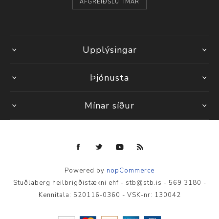
AFGREIÐSLUTÍMAR
Upplýsingar
Þjónusta
Mínar síður
Powered by
nopCommerce
Stuðlaberg heilbrigðistækni ehf - stb@stb.is - 569 3180 -
Kennitala: 520116-0360 - VSK-nr: 130042