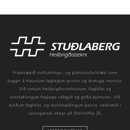
Framsækið innflutnings- og þjónustufyrirtæki sem
byggir á traustum faglegum grunni og áratuga reynslu.
Við veitum heilbrigðisstofnunum, fagfólki og
einstaklingum faglega ráðgjöf og góða þjónustu. Við
bjóðum fagfólki, og skjólstæðingum þeirra, velkomið í
sýningarsal okkar að Stórhöfða 25.