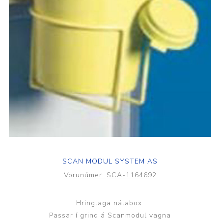
SCAN MODUL SYSTEM AS
Vörunúmer:
SCA-1164692
Hringlaga nálabox
Passar í grind á Scanmodul vagna