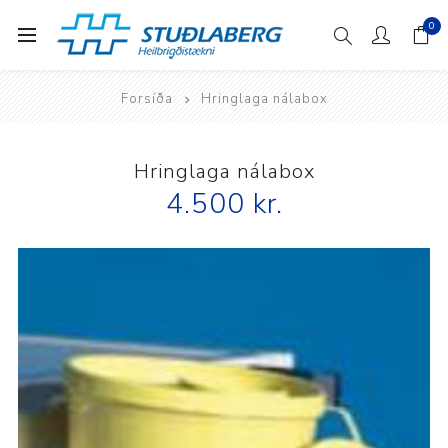
0
Forsíða
Hringlaga nálabox
Hringlaga nálabox
4.500 kr.