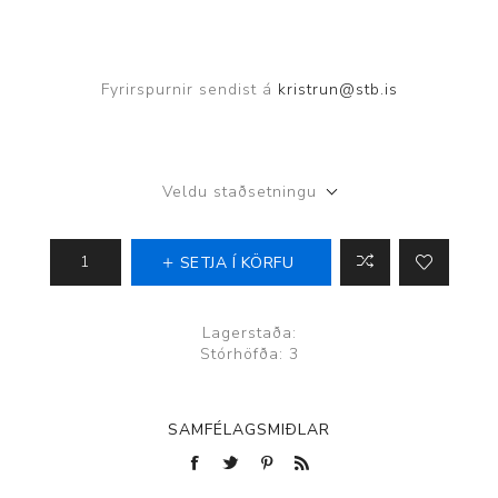
Fyrirspurnir sendist á
kristrun@stb.is
Veldu staðsetningu
SETJA Í KÖRFU
Lagerstaða:
Stórhöfða: 3
SAMFÉLAGSMIÐLAR