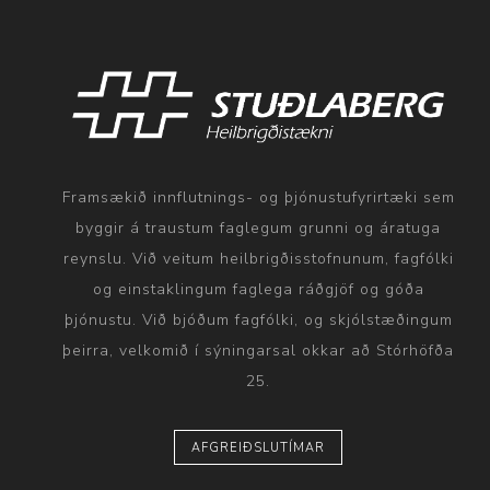
Framsækið innflutnings- og þjónustufyrirtæki sem
byggir á traustum faglegum grunni og áratuga
reynslu. Við veitum heilbrigðisstofnunum, fagfólki
og einstaklingum faglega ráðgjöf og góða
þjónustu. Við bjóðum fagfólki, og skjólstæðingum
þeirra, velkomið í sýningarsal okkar að Stórhöfða
25.
AFGREIÐSLUTÍMAR