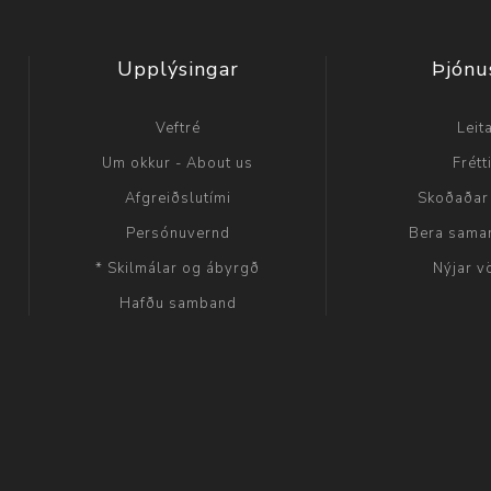
Upplýsingar
Þjónu
Veftré
Leit
Um okkur - About us
Frétt
Afgreiðslutími
Skoðaðar
Persónuvernd
Bera sama
* Skilmálar og ábyrgð
Nýjar v
Hafðu samband