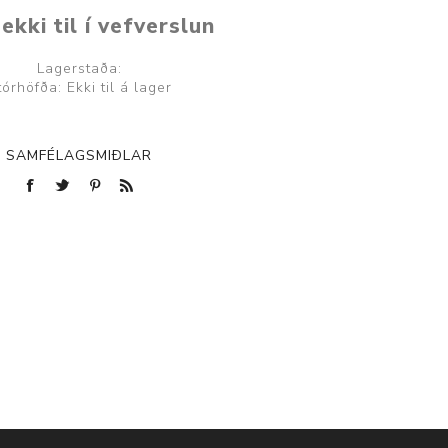
ekki til í vefverslun
Lagerstaða:
tórhöfða: Ekki til á lager
SAMFÉLAGSMIÐLAR