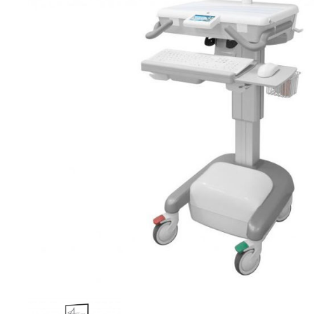
Brjóstaaðgerðir
Þrýstingsvörur
Rýmingarsala