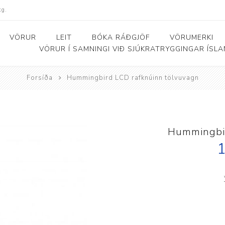
kg.
VÖRUR
LEIT
BÓKA RÁÐGJÖF
VÖRUMERKI
VÖRUR Í SAMNINGI VIÐ SJÚKRATRYGGINGAR ÍSL
Forsíða
Hummingbird LCD rafknúinn tölvuvagn
Bað- og salernishjálpartæki
Baðker og lyftarar
Þjálfunarhjól
ól
Bað- og salernisstólar
Skynörvun
Hummingbir
r
Salernisupphækkun og
Sérhæfð þríhjól
1
stoðir
Bað- og skiptiborð
ar