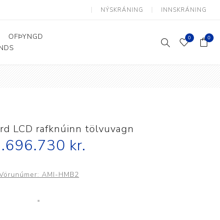
NÝSKRÁNING
INNSKRÁNING
OFÞYNGD
0
0
ANDS
Þjálfun og endurhæfing
Hjálpartæki
Flutningshjálpartæki
Gönguhjálpartæki
d LCD rafknúinn tölvuvagn
Smáhjálpartæki
.696.730 kr.
Vinnuborð og sérhæfðir
stólar
Vörunúmer:
AMI-HMB2
"