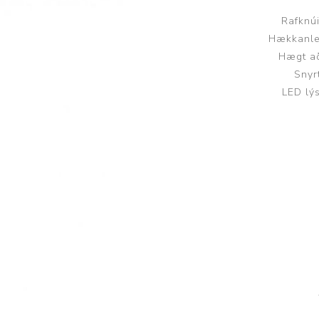
Brjóstaaðgerðir og þrýstingsvörur
Rúm og húsgögn
Stóma og þvagle
Rafknú
Hækkanleg
Rúm
Stómavörur
Hægt að
Snyr
Dýnur
Þvagleggir
LED lý
Húsgögn
Aukabúnaður
Legusáravarnir