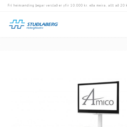
Frí heimsending þegar verslað er yfir 10.000 kr. eða meira, allt að 20 
Hjólastólar
Aukabúnaður
Aflbúnaður og handhj
Fastramma hjólastóla
Rafknúnir hjólastólar
Rafskutlur
Krossramma hjólastól
Sessur