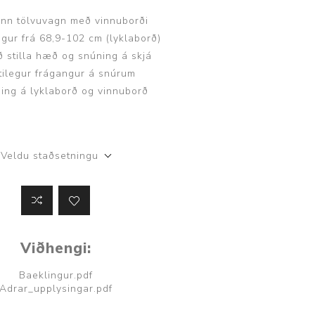
ggir
Heilbrigðisstofnanir
inn tölvuvagn með vinnuborði
ur frá 68,9-102 cm (lyklaborð)
Innréttingar, vagnar og
 stilla hæð og snúning á skjá
borð
tilegur frágangur á snúrum
Rekstrarvörur
sing á lyklaborð og vinnuborð
Skoðunar- og
meðferðarbekkir
Smátæki
Veldu staðsetningu
Þrýstingsvafningar
Viðhengi:
Baeklingur.pdf
Adrar_upplysingar.pdf