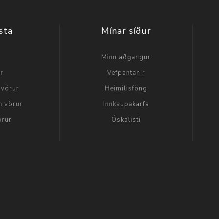
sta
Mínar síður
a
Minn aðgangur
ir
Vefpantanir
 vörur
Heimilisföng
n vörur
Innkaupakarfa
örur
Óskalisti