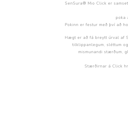
SenSura® Mio Click er samsett 
poka 
Pokinn er festur með því að ho
Hægt er að fá breytt úrval af
tilklippanlegum, sléttum o
mismunandi stærðum, gl
Stærðirnar á Click h