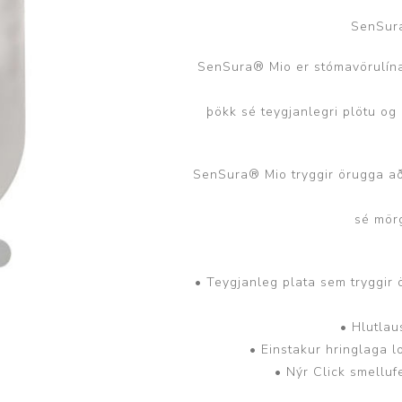
Brjóstaaðgerðir og þrýstingsvörur
Rúm og húsgögn
Stóma og þvagle
SenSura
SenSura® Mio er stómavörulína
Rúm
Stómavörur
Dýnur
Þvagleggir
þökk sé teygjanlegri plötu og 
Húsgögn
Aukabúnaður
SenSura® Mio tryggir örugga aðl
Legusáravarnir
sé mör
• Teygjanleg plata sem tryggir 
• Hlutlau
• Einstakur hringlaga l
• Nýr Click smelluf