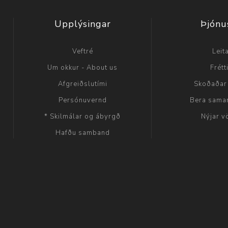
Upplýsingar
Þjónu
Veftré
Leit
Um okkur - About us
Frétt
Afgreiðslutími
Skoðaðar
Persónuvernd
Bera sama
* Skilmálar og ábyrgð
Nýjar v
Hafðu samband