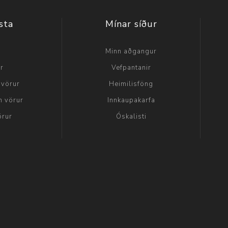
sta
Mínar síður
a
Minn aðgangur
ir
Vefpantanir
 vörur
Heimilisföng
n vörur
Innkaupakarfa
örur
Óskalisti