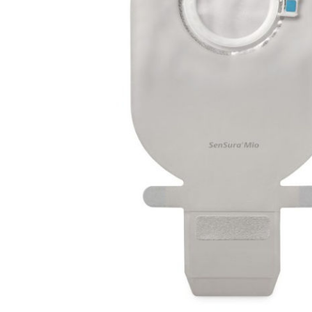
Brjóstaaðgerðir
Þrýstingsvörur
Rýmingarsala