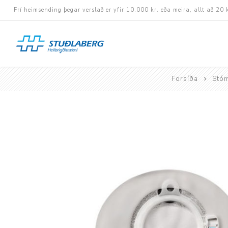
Frí heimsending þegar verslað er yfir 10.000 kr. eða meira, allt að 20 
Forsíða
Stóm
Hjólastólar
Aukabúnaður
Aflbúnaður og handhj
Fastramma hjólastóla
Rafknúnir hjólastólar
Rafskutlur
Krossramma hjólastól
Sessur