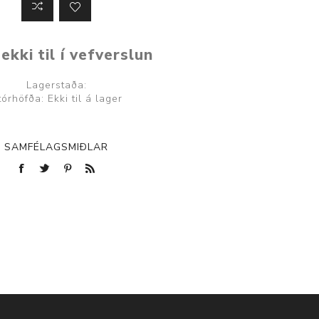
ekki til í vefverslun
Lagerstaða:
tórhöfða: Ekki til á lager
SAMFÉLAGSMIÐLAR