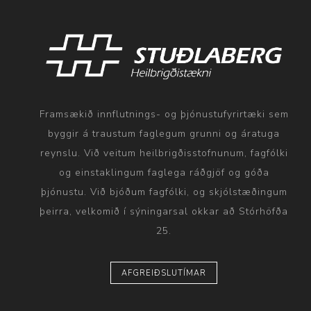
Framsækið innflutnings- og þjónustufyrirtæki sem
byggir á traustum faglegum grunni og áratuga
reynslu. Við veitum heilbrigðisstofnunum, fagfólki
og einstaklingum faglega ráðgjöf og góða
þjónustu. Við bjóðum fagfólki, og skjólstæðingum
þeirra, velkomið í sýningarsal okkar að Stórhöfða
25.
AFGREIÐSLUTÍMAR