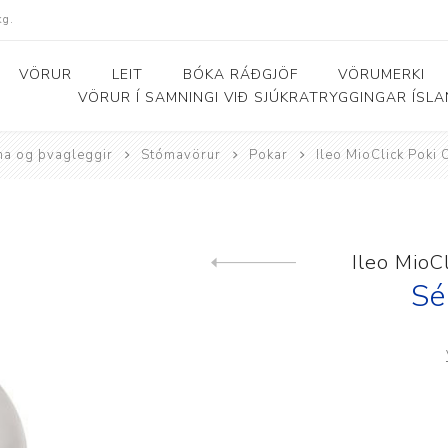
kg.
VÖRUR
LEIT
BÓKA RÁÐGJÖF
VÖRUMERKI
VÖRUR Í SAMNINGI VIÐ SJÚKRATRYGGINGAR ÍSL
a og þvagleggir
Stómavörur
Pokar
Ileo MioClick Poki
Bað- og salernishjálpartæki
Baðker og lyftarar
Þjálfunarhjól
ól
Bað- og salernisstólar
Skynörvun
Ileo MioC
Previous product
r
Salernisupphækkun og
Sérhæfð þríhjól
Sé
stoðir
Bað- og skiptiborð
ar