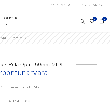
NÝSKRÁNING
INNSKRÁNING
OFÞYNGD
0
0
ANDS
 Opnl. 50mm MIDI
Þjálfun og endurhæfing
Hjálpartæki
Flutningshjálpartæki
Gönguhjálpartæki
lick Poki Opnl. 50mm MIDI
Next
product
Smáhjálpartæki
rpöntunarvara
Vinnuborð og sérhæfðir
stólar
Vörunúmer:
LYF-11242
30stk/pk 091816