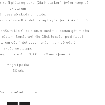
kerfi plötu og poka. (2ja hluta kerfi) því er hægt að
skipta um
án þess að skipta um plötu.
num er smellt á plötuna og heyrist þá „ klikk “ hljóð.
 SenSura Mio Click plötum, með tilklipptum götum eða
g kúptum. SenSura® Mio Click lokaður poki fæst í
ærum eða í hlutlausum gráum lit, með eða án
skoðunarglugga.
ringnum eru 40, 50, 60 og 70 mm í þvermál.
Magn í pakka.
30 stk.
Veldu staðsetningu