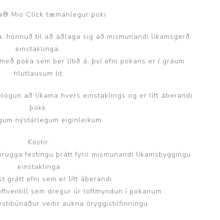
ggir
Heilbrigðisstofnanir
® Mio Click tæmanlegur poki
, hönnuð til að aðlaga sig að mismunandi líkamsgerð
Innréttingar, vagnar og
borð
einstaklinga,
með poka sem ber lítið á, því efni pokans er í gráum
Rekstrarvörur
hlutlausum lit.
Skoðunar- og
meðferðarbekkir
ögun að líkama hvers einstaklings og er lítt áberandi
Smátæki
þökk
gum nýstárlegum eiginleikum.
Þrýstingsvafningar
Kostir:
örugga festingu þrátt fyrir mismunandi líkamsbyggingu
einstaklinga
st grátt efni sem er lítt áberandi
oftventill sem dregur úr loftmyndun í pokanum
estibúnaður veitir aukna öryggistilfinningu