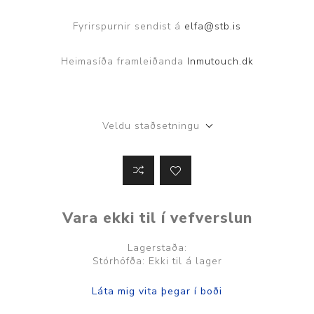
Fyrirspurnir sendist á
elfa@stb.is
Heimasíða framleiðanda
Inmutouch.dk
Veldu staðsetningu
Vara ekki til í vefverslun
Lagerstaða:
Stórhöfða: Ekki til á lager