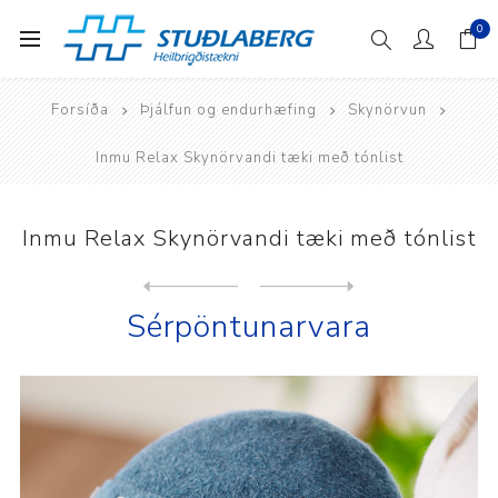
0
Forsíða
Þjálfun og endurhæfing
Skynörvun
Inmu Relax Skynörvandi tæki með tónlist
Inmu Relax Skynörvandi tæki með tónlist
Next
product
Previous product
Sérpöntunarvara