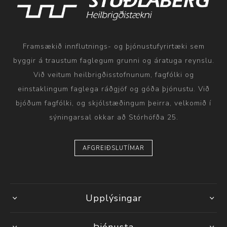
Framsækið innflutnings- og þjónustufyrirtæki sem
byggir á traustum faglegum grunni og áratuga reynslu.
Við veitum heilbrigðisstofnunum, fagfólki og
einstaklingum faglega ráðgjöf og góða þjónustu. Við
bjóðum fagfólki, og skjólstæðingum þeirra, velkomið í
sýningarsal okkar að Stórhöfða 25.
AFGREIÐSLUTÍMAR
Upplýsingar