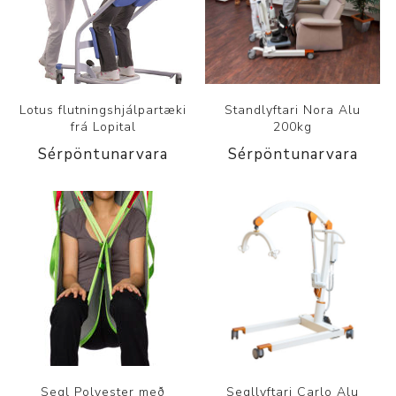
Lotus flutningshjálpartæki
Standlyftari Nora Alu
frá Lopital
200kg
Sérpöntunarvara
Sérpöntunarvara
Segl Polyester með
Segllyftari Carlo Alu