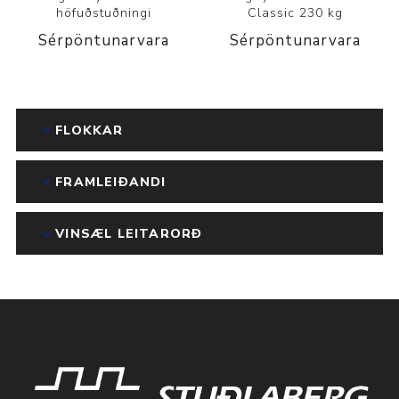
höfuðstuðningi
Classic 230 kg
Sérpöntunarvara
Sérpöntunarvara
FLOKKAR
FRAMLEIÐANDI
VINSÆL LEITARORÐ