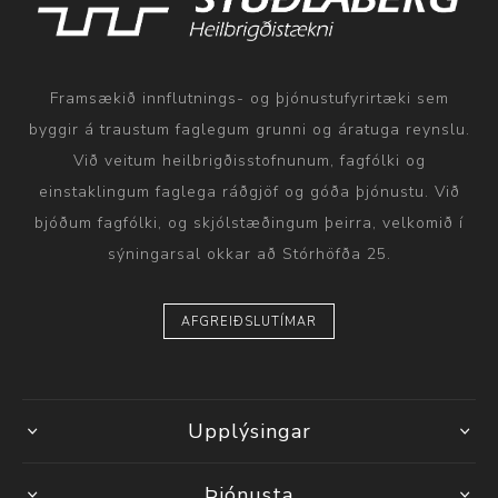
Framsækið innflutnings- og þjónustufyrirtæki sem
byggir á traustum faglegum grunni og áratuga reynslu.
Við veitum heilbrigðisstofnunum, fagfólki og
einstaklingum faglega ráðgjöf og góða þjónustu. Við
bjóðum fagfólki, og skjólstæðingum þeirra, velkomið í
sýningarsal okkar að Stórhöfða 25.
AFGREIÐSLUTÍMAR
Upplýsingar
Þjónusta