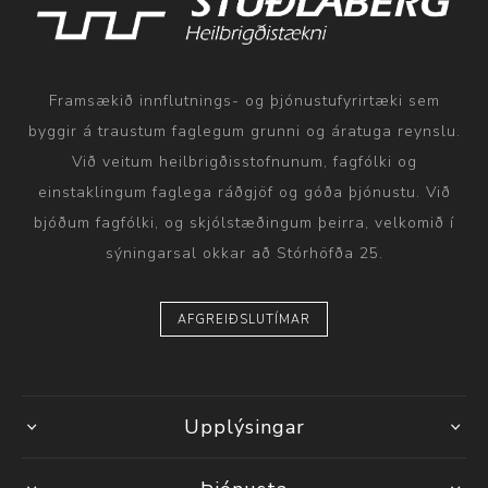
Framsækið innflutnings- og þjónustufyrirtæki sem
byggir á traustum faglegum grunni og áratuga reynslu.
Við veitum heilbrigðisstofnunum, fagfólki og
einstaklingum faglega ráðgjöf og góða þjónustu. Við
bjóðum fagfólki, og skjólstæðingum þeirra, velkomið í
sýningarsal okkar að Stórhöfða 25.
AFGREIÐSLUTÍMAR
Upplýsingar