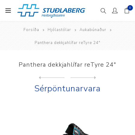
0
Forsíða
Hjólastólar
Aukabúnaður
Panthera dekkjahlífar reTyre 24"
Panthera dekkjahlífar reTyre 24"
Next
product
Previous product
Sérpöntunarvara