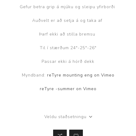
Gefur betra grip á mjúku og sleipu yfirborði
Auðvelt er að setja á og taka af
Þarf ekki að stilla bremsu
Til í stærðum 24"-25"-26"
Passar ekki á hörð dekk
Myndband:
reTyre mounting eng on Vimeo
reTyre -summer on Vimeo
Veldu staðsetningu