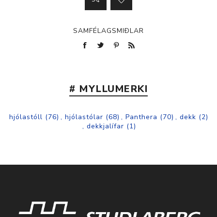
SAMFÉLAGSMIÐLAR
# MYLLUMERKI
hjólastóll
(76)
,
hjólastólar
(68)
,
Panthera
(70)
,
dekk
(2)
,
dekkjalífar
(1)