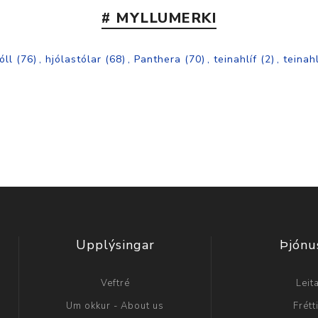
# MYLLUMERKI
óll
(76)
,
hjólastólar
(68)
,
Panthera
(70)
,
teinahlíf
(2)
,
teinahl
Upplýsingar
Þjónu
Veftré
Leit
Um okkur - About us
Frétt