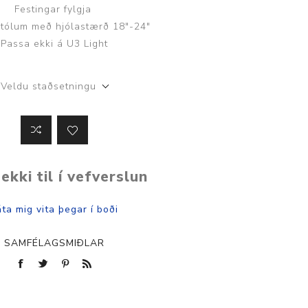
Festingar fylgja
ggir
Heilbrigðisstofnanir
stólum með hjólastærð 18"-24"
Passa ekki á U3 Light
Innréttingar, vagnar og
borð
Veldu staðsetningu
Rekstrarvörur
Skoðunar- og
meðferðarbekkir
Smátæki
Þrýstingsvafningar
ekki til í vefverslun
SAMFÉLAGSMIÐLAR