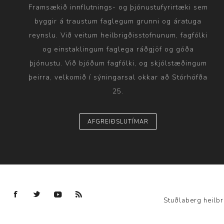
Framsækið innflutnings- og þjónustufyrirtæki sem
byggir á traustum faglegum grunni og áratuga
reynslu. Við veitum heilbrigðisstofnunum, fagfólki
og einstaklingum faglega ráðgjöf og góða
þjónustu. Við bjóðum fagfólki, og skjólstæðingum
þeirra, velkomið í sýningarsal okkar að Stórhöfða
25.
AFGREIÐSLUTÍMAR
Stuðlaberg heilbr