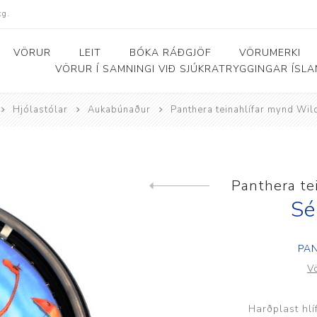
kg.
VÖRUR
LEIT
BÓKA RÁÐGJÖF
VÖRUMERKI
VÖRUR Í SAMNINGI VIÐ SJÚKRATRYGGINGAR ÍSL
Hjólastólar
Aukabúnaður
Panthera teinahlífar mynd Wil
Bað- og salernishjálpartæki
Baðker og lyftarar
Þjálfunarhjól
ól
Bað- og salernisstólar
Skynörvun
Panthera te
Previous product
r
Salernisupphækkun og
Sérhæfð þríhjól
Sé
stoðir
Bað- og skiptiborð
PA
V
ar
Harðplast hl