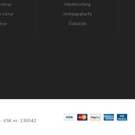
 vörur
Heimilisföng
n vörur
Innkaupakarfa
örur
Óskalisti
0 - VSK-nr: 130042