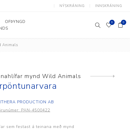
NÝSKRÁNING
INNSKRÁNING
OFÞYNGD
0
0
ANDS
d Animals
Þjálfun og endurhæfing
Hjálpartæki
Flutningshjálpartæki
Gönguhjálpartæki
inahlífar mynd Wild Animals
Next
product
Smáhjálpartæki
rpöntunarvara
Vinnuborð og sérhæfðir
stólar
NTHERA PRODUCTION AB
örunúmer:
PAN-4500422
ífar sem festast á teinana með mynd