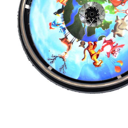
Brjóstaaðgerðir
Þrýstingsvörur
Rýmingarsala