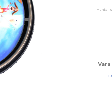
Brjóstaaðgerðir og þrýstingsvörur
Rúm og húsgögn
Stóma og þvagle
Hentar 
Rúm
Stómavörur
Dýnur
Þvagleggir
Húsgögn
Aukabúnaður
Legusáravarnir
Vara 