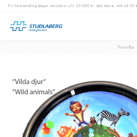
Frí heimsending þegar verslað er yfir 10.000 kr. eða meira, allt að 20 
Forsíða
Hjólastólar
Aukabúnaður
Aflbúnaður og handhj
Fastramma hjólastóla
Rafknúnir hjólastólar
Rafskutlur
Krossramma hjólastól
Sessur