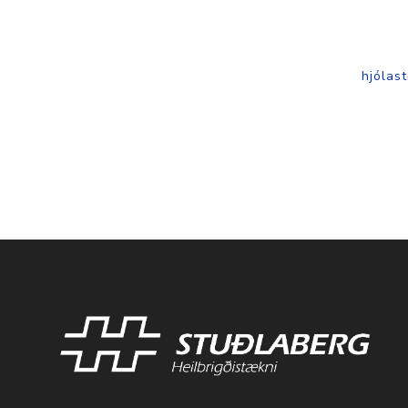
hjólast