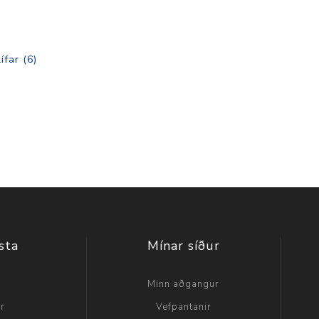
ífar
(6)
sta
Mínar síður
a
Minn aðgangur
ir
Vefpantanir