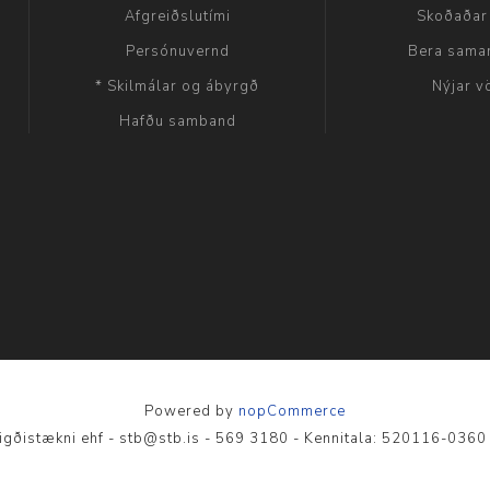
Afgreiðslutími
Skoðaðar
Persónuvernd
Bera sama
* Skilmálar og ábyrgð
Nýjar v
Hafðu samband
Powered by
nopCommerce
igðistækni ehf - stb@stb.is - 569 3180 - Kennitala: 520116-036