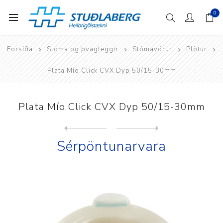
0
Forsíða
Stóma og þvagleggir
Stómavörur
Plötur
Plata Mío Click CVX Dyp 50/15-30mm
Plata Mío Click CVX Dyp 50/15-30mm
Next
product
Previous product
Plata Mío Click CVX Ligh 40...
Sérpöntunarvara