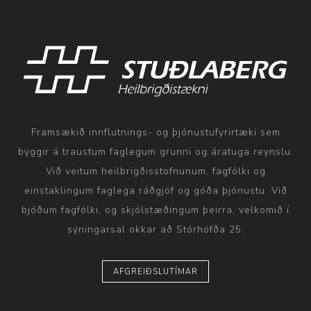
Framsækið innflutnings- og þjónustufyrirtæki sem
byggir á traustum faglegum grunni og áratuga reynslu.
Við veitum heilbrigðisstofnunum, fagfólki og
einstaklingum faglega ráðgjöf og góða þjónustu. Við
bjóðum fagfólki, og skjólstæðingum þeirra, velkomið í
sýningarsal okkar að Stórhöfða 25.
AFGREIÐSLUTÍMAR