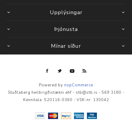
Upplýsingar
Þjónusta
Mínar síður
Powered by
nopCommerce
Stuðlaberg heilbrigðistækni ehf - stb@stb.is - 569 3180 -
Kennitala: 520116-0360 - VSK-nr: 130042