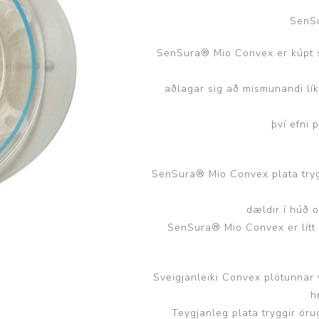
Brjóstaaðgerðir og þrýstingsvörur
Rúm og húsgögn
Stóma og þvagle
SenSu
SenSura® Mio Convex er kúpt st
Rúm
Stómavörur
Dýnur
Þvagleggir
aðlagar sig að mismunandi lík
Húsgögn
því efni 
Aukabúnaður
Legusáravarnir
SenSura® Mio Convex plata trygg
dældir í húð 
SenSura® Mio Convex er lítt
Sveigjanleiki Convex plötunnar v
h
Teygjanleg plata tryggir öru