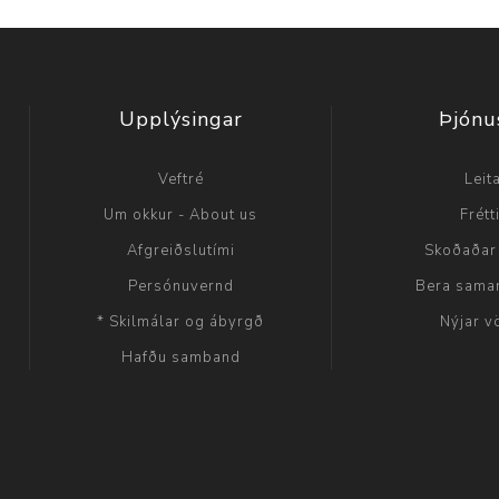
Upplýsingar
Þjónu
Veftré
Leit
Um okkur - About us
Frétt
Afgreiðslutími
Skoðaðar
Persónuvernd
Bera sama
* Skilmálar og ábyrgð
Nýjar v
Hafðu samband