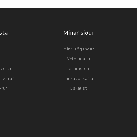
sta
Mínar síður
a
Minn aðgangur
ir
Vefpantanir
 vörur
Heimilisföng
n vörur
Innkaupakarfa
örur
Óskalisti