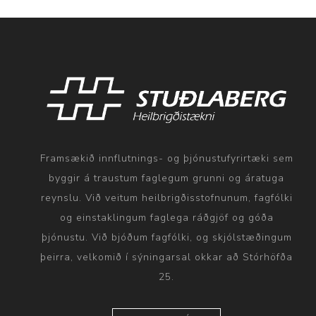
Framsækið innflutnings- og þjónustufyrirtæki sem
byggir á traustum faglegum grunni og áratuga
reynslu. Við veitum heilbrigðisstofnunum, fagfólki
og einstaklingum faglega ráðgjöf og góða
þjónustu. Við bjóðum fagfólki, og skjólstæðingum
þeirra, velkomið í sýningarsal okkar að Stórhöfða
25.