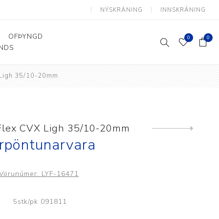
NÝSKRÁNING
INNSKRÁNING
OFÞYNGD
0
0
ANDS
 Ligh 35/10-20mm
Þjálfun og endurhæfing
Hjálpartæki
Flutningshjálpartæki
Gönguhjálpartæki
 Flex CVX Ligh 35/10-20mm
Next
product
Smáhjálpartæki
rpöntunarvara
Vinnuborð og sérhæfðir
stólar
Vörunúmer:
LYF-16471
5stk/pk 091811