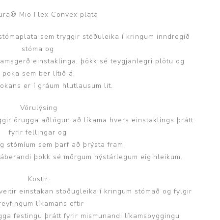
ggir
Heilbrigðisstofnanir
ra® Mio Flex Convex plata
ómaplata sem tryggir stöðuleika í kringum inndregið
Innréttingar, vagnar og
borð
stóma og
amsgerð einstaklinga, þökk sé teygjanlegri plötu og
Rekstrarvörur
poka sem ber lítið á,
Skoðunar- og
pokans er í gráum hlutlausum lit.
meðferðarbekkir
Smátæki
Vörulýsing
ir örugga aðlögun að líkama hvers einstaklings þrátt
Þrýstingsvafningar
fyrir fellingar og
og stómíum sem þarf að þrýsta fram.
 áberandi þökk sé mörgum nýstárlegum eiginleikum.
Kostir:
eitir einstakan stöðugleika í kringum stómað og fylgir
reyfingum líkamans eftir
gga festingu þrátt fyrir mismunandi líkamsbyggingu