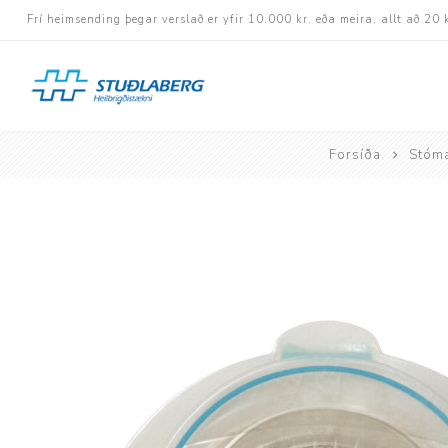
Frí heimsending þegar verslað er yfir 10.000 kr. eða meira, allt að 20 
Forsíða
Stóma
Hjólastólar
Aukabúnaður
Aflbúnaður og handhj
Fastramma hjólastóla
Rafknúnir hjólastólar
Rafskutlur
Krossramma hjólastól
Sessur