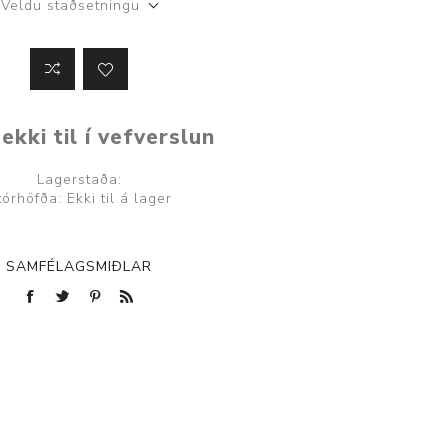
Veldu staðsetningu
ekki til í vefverslun
Lagerstaða:
tórhöfða: Ekki til á lager
SAMFÉLAGSMIÐLAR