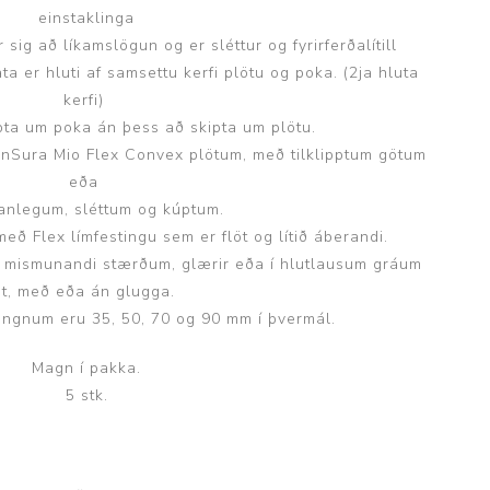
einstaklinga
sig að líkamslögun og er sléttur og fyrirferðalítill
 er hluti af samsettu kerfi plötu og poka. (2ja hluta
kerfi)
ipta um poka án þess að skipta um plötu.
SenSura Mio Flex Convex plötum, með tilklipptum götum
eða
ppanlegum, sléttum og kúptum.
með Flex límfestingu sem er flöt og lítið áberandi.
í mismunandi stærðum, glærir eða í hlutlausum gráum
lit, með eða án glugga.
ringnum eru 35, 50, 70 og 90 mm í þvermál.
Magn í pakka.
5 stk.