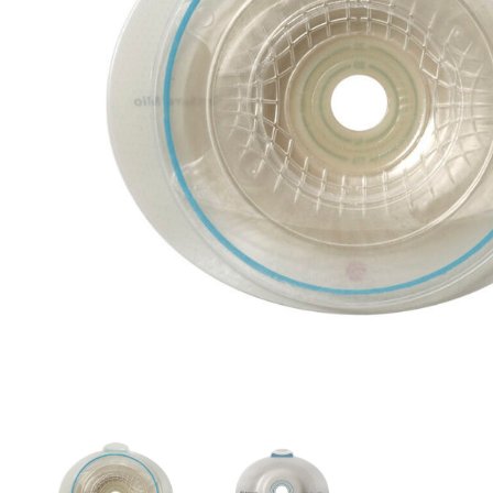
Brjóstaaðgerðir
Þrýstingsvörur
Rýmingarsala