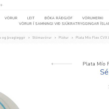
kg.
VÖRUR
LEIT
BÓKA RÁÐGJÖF
VÖRUMERKI
VÖRUR Í SAMNINGI VIÐ SJÚKRATRYGGINGAR ÍSL
 og þvagleggir
Stómavörur
Plötur
Plata Mío Flex CVX
Bað- og salernishjálpartæki
Baðker og lyftarar
Þjálfunarhjól
ól
Bað- og salernisstólar
Skynörvun
Plata Mío
Previous product
r
Salernisupphækkun og
Sérhæfð þríhjól
Sé
stoðir
Bað- og skiptiborð
ar