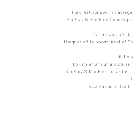
Flex festibúnaðurinn aðlagar 
SenSura® Mio Flex Convex plata
Því er hægt að sk
Hægt er að fá breytt úrval af 
tilkli
Pokinn er límdur á plötuna 
SenSura® Mio Flex pokar fást 
Stærðirnar á Flex h