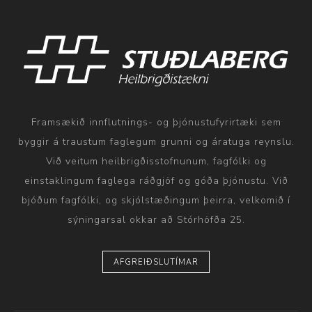
Framsækið innflutnings- og þjónustufyrirtæki sem
byggir á traustum faglegum grunni og áratuga reynslu.
Við veitum heilbrigðisstofnunum, fagfólki og
einstaklingum faglega ráðgjöf og góða þjónustu. Við
bjóðum fagfólki, og skjólstæðingum þeirra, velkomið í
sýningarsal okkar að Stórhöfða 25.
AFGREIÐSLUTÍMAR