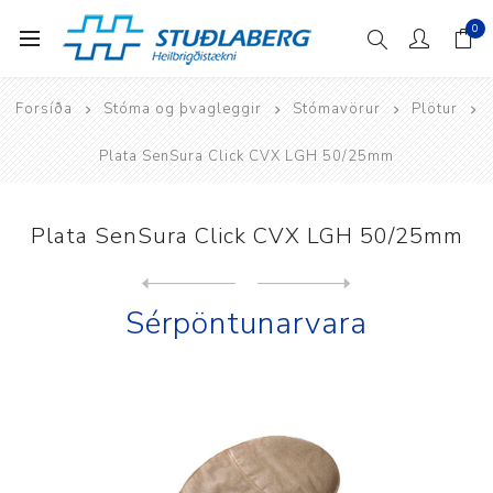
0
Forsíða
Stóma og þvagleggir
Stómavörur
Plötur
Plata SenSura Click CVX LGH 50/25mm
Plata SenSura Click CVX LGH 50/25mm
Next
product
Previous product
SenSura Mio Click 40mm Plat...
Sérpöntunarvara