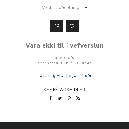
Veldu staðsetningu
Vara ekki til í vefverslun
Lagerstaða:
Stórhöfða: Ekki til á lager
SAMFÉLAGSMIÐLAR