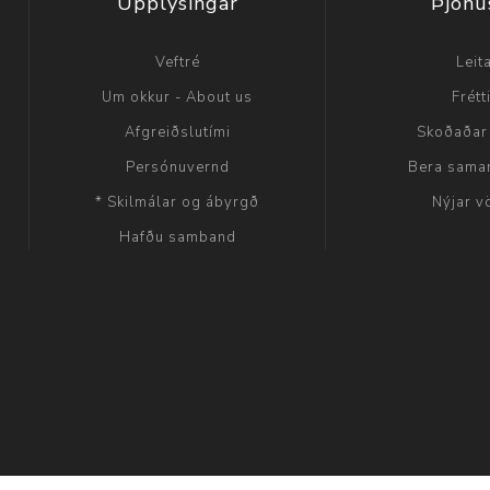
Upplýsingar
Þjónu
Veftré
Leit
Um okkur - About us
Frétt
Afgreiðslutími
Skoðaðar
Persónuvernd
Bera sama
* Skilmálar og ábyrgð
Nýjar v
Hafðu samband