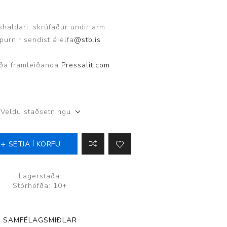
ggir
Heilbrigðisstofnanir
shaldari, skrúfaður undir arm
Innréttingar, vagnar og
spurnir sendist á elfa
@stb.is
borð
Rekstrarvörur
ða framleiðanda
Pressalit.com
Skoðunar- og
meðferðarbekkir
Smátæki
Veldu staðsetningu
Þrýstingsvafningar
SETJA Í KÖRFU
Lagerstaða:
Stórhöfða: 10+
SAMFÉLAGSMIÐLAR