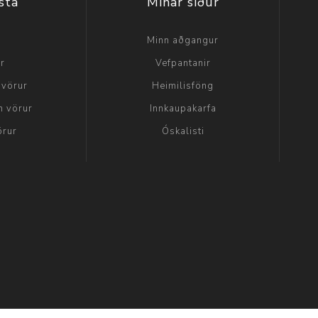
sta
Mínar síður
a
Minn aðgangur
ir
Vefpantanir
 vörur
Heimilisföng
n vörur
Innkaupakarfa
örur
Óskalisti