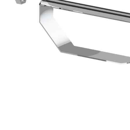
Brjóstaaðgerðir
Þrýstingsvörur
Rýmingarsala