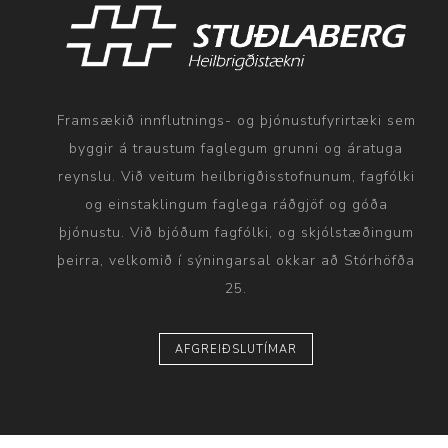
Framsækið innflutnings- og þjónustufyrirtæki sem
byggir á traustum faglegum grunni og áratuga
reynslu. Við veitum heilbrigðisstofnunum, fagfólki
og einstaklingum faglega ráðgjöf og góða
þjónustu. Við bjóðum fagfólki, og skjólstæðingum
þeirra, velkomið í sýningarsal okkar að Stórhöfða
25.
AFGREIÐSLUTÍMAR