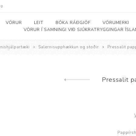
kg.
VÖRUR
LEIT
BÓKA RÁÐGJÖF
VÖRUMERKI
VÖRUR Í SAMNINGI VIÐ SJÚKRATRYGGINGAR ÍSL
nishjálpartæki
Salernisupphækkun og stoðir
Pressalit pap
Bað- og salernishjálpartæki
Baðker og lyftarar
Þjálfunarhjól
ól
Bað- og salernisstólar
Skynörvun
Pressalit p
Previous product
r
Salernisupphækkun og
Sérhæfð þríhjól
stoðir
Bað- og skiptiborð
ar
Pappírsh