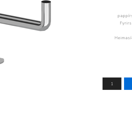
Brjóstaaðgerðir og þrýstingsvörur
Rúm og húsgögn
Stóma og þvagle
pappír
Rúm
Stómavörur
Fyrir
Dýnur
Þvagleggir
Heimasí
Húsgögn
Aukabúnaður
Legusáravarnir