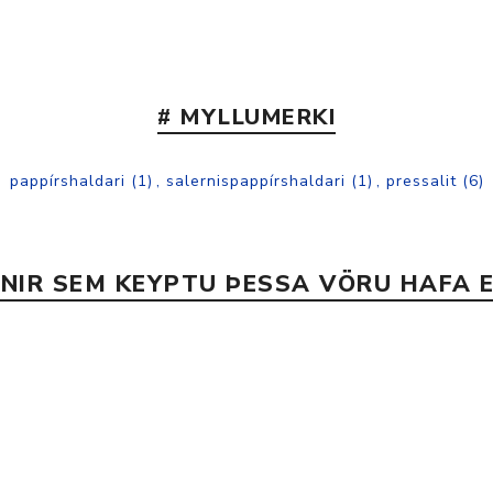
# MYLLUMERKI
pappírshaldari
(1)
,
salernispappírshaldari
(1)
,
pressalit
(6)
INIR SEM KEYPTU ÞESSA VÖRU HAFA E