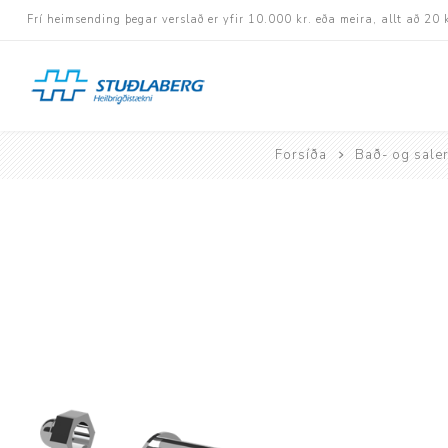
Frí heimsending þegar verslað er yfir 10.000 kr. eða meira, allt að 20 
Forsíða
Bað- og saler
Hjólastólar
Aukabúnaður
Aflbúnaður og handhj
Fastramma hjólastóla
Rafknúnir hjólastólar
Rafskutlur
Krossramma hjólastól
Sessur