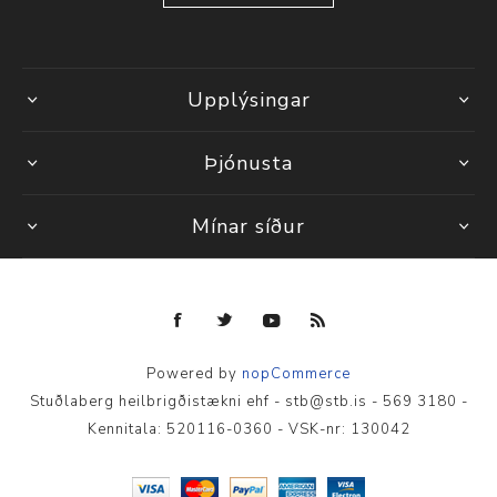
Upplýsingar
Þjónusta
Mínar síður
Powered by
nopCommerce
Stuðlaberg heilbrigðistækni ehf - stb@stb.is - 569 3180 -
Kennitala: 520116-0360 - VSK-nr: 130042