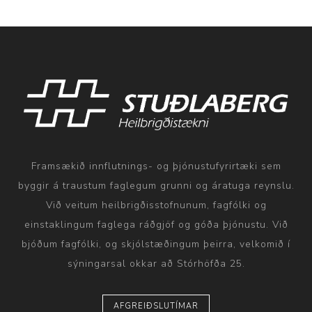
Framsækið innflutnings- og þjónustufyrirtæki sem
byggir á traustum faglegum grunni og áratuga reynslu.
Við veitum heilbrigðisstofnunum, fagfólki og
einstaklingum faglega ráðgjöf og góða þjónustu. Við
bjóðum fagfólki, og skjólstæðingum þeirra, velkomið í
sýningarsal okkar að Stórhöfða 25.
AFGREIÐSLUTÍMAR