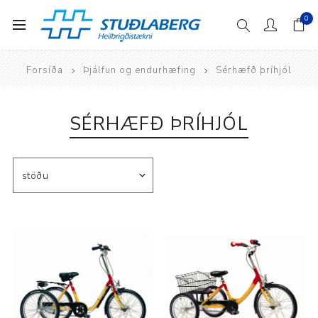
0
Forsíða
Þjálfun og endurhæfing
Sérhæfð þríhjól
SÉRHÆFÐ ÞRÍHJÓL