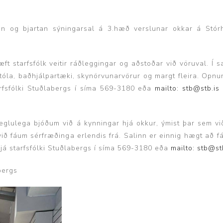
Brjóstaaðgerðir og þrýstingsvörur
Rúm og húsgögn
Stóma og þvagle
n og bjartan sýningarsal á 3.hæð verslunar okkar á Stór
Rúm
Stómavörur
Dýnur
Þvagleggir
æft starfsfólk veitir ráðleggingar og aðstoðar við vöruval. Í
Húsgögn
tóla, baðhjálpartæki, skynörvunarvörur og margt fleira. Opnun
arfsfólki Stuðlabergs í síma 569-3180 eða
Aukabúnaður
mailto: stb@stb.is
Legusáravarnir
Reglulega bjóðum við á kynningar hjá okkur, ýmist þar sem v
við fáum sérfræðinga erlendis frá. Salinn er einnig hægt að f
 hjá starfsfólki Stuðlabergs í síma 569-3180 eða
mailto: stb@st
bergs