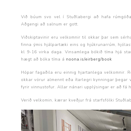
Við búum svo vel í Stuðlabergi að hafa rúmgóða
Brjóstaaðgerðir
Aðgengi að salnum er gott.
Þrýstingsvörur
Viðskiptavinir eru velkomnir til okkar þar sem sérh
finna ýmis hjálpartæki eins og hjúkrunarrúm, hjólas
kl 9-16 virka daga. Vinsamlega bókið tíma hjá st
hægt að bóka tíma á
noona.is/eirberg/book
Hópar fagaðila eru einnig hjartanlega velkomnir. 
okkar vörur almennt eða ítarlegri kynningar þegar 
fyrir vinnustofur. Allar nánari upplýsingar er að fá
Rýmingarsala
Verið velkomin, kærar kveðjur frá starfsfólki Stuðla