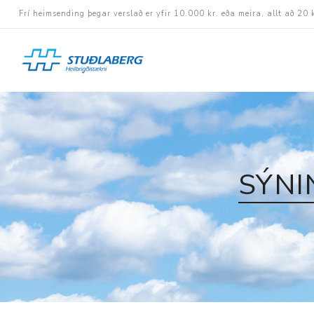
Frí heimsending þegar verslað er yfir 10.000 kr. eða meira, allt að 20 
Hjólastólar
Aukabúnaður
Aflbúnaður og handhj
SÝNI
Fastramma hjólastóla
Rafknúnir hjólastólar
Rafskutlur
Krossramma hjólastól
Sessur