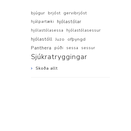
bjúgur
brjóst
gervibrjóst
hjólastólar
hjálpartæki
hjólastólasessa
hjólastólasessur
hjólastóll
Juzo
ofþyngd
Panthera
púði
sessa
sessur
Sjúkratryggingar
Skoða allt