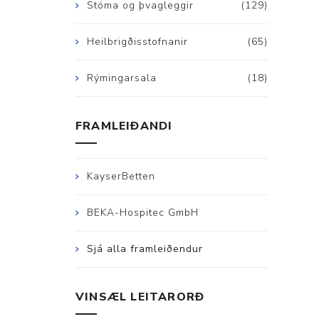
Stóma og þvagleggir
(129)
Heilbrigðisstofnanir
(65)
Rýmingarsala
(18)
FRAMLEIÐANDI
KayserBetten
BEKA-Hospitec GmbH
Sjá alla framleiðendur
VINSÆL LEITARORÐ