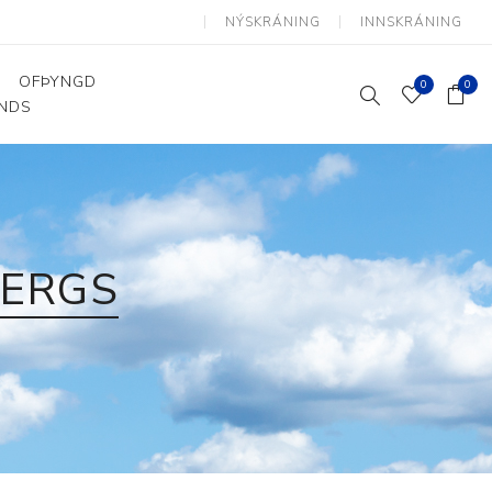
NÝSKRÁNING
INNSKRÁNING
OFÞYNGD
0
0
ANDS
Þjálfun og endurhæfing
Hjálpartæki
Flutningshjálpartæki
Gönguhjálpartæki
BERGS
Smáhjálpartæki
Vinnuborð og sérhæfðir
stólar