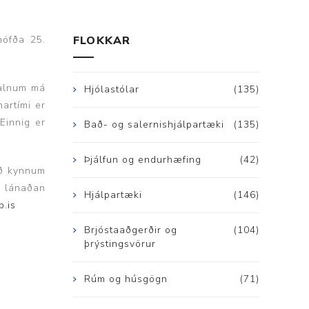
ggir
Heilbrigðisstofnanir
höfða 25.
FLOKKAR
Innréttingar, vagnar og
borð
 salnum má
Rekstrarvörur
Hjólastólar
(135)
artími er
Skoðunar- og
Einnig er
meðferðarbekkir
Bað- og salernishjálpartæki
(135)
Smátæki
Þjálfun og endurhæfing
(42)
ið kynnum
Þrýstingsvafningar
á lánaðan
Hjálpartæki
(146)
b.is
Brjóstaaðgerðir og
(104)
þrýstingsvörur
Rúm og húsgögn
(71)