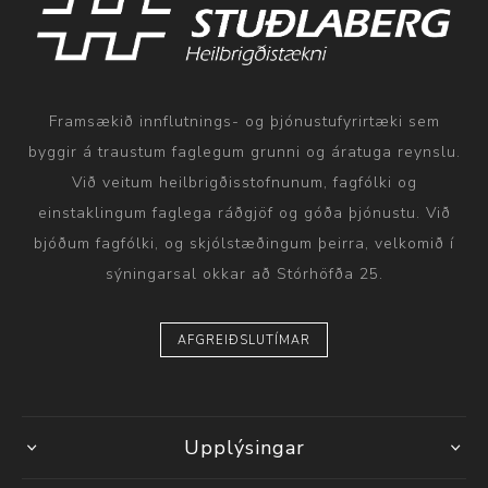
Framsækið innflutnings- og þjónustufyrirtæki sem
byggir á traustum faglegum grunni og áratuga reynslu.
Við veitum heilbrigðisstofnunum, fagfólki og
einstaklingum faglega ráðgjöf og góða þjónustu. Við
bjóðum fagfólki, og skjólstæðingum þeirra, velkomið í
sýningarsal okkar að Stórhöfða 25.
AFGREIÐSLUTÍMAR
Upplýsingar