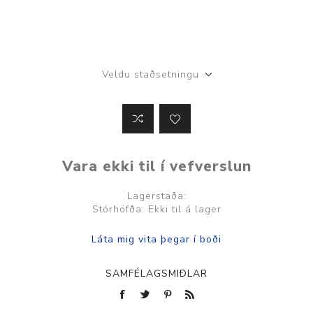
Veldu staðsetningu
Vara ekki til í vefverslun
Lagerstaða:
Stórhöfða: Ekki til á lager
SAMFÉLAGSMIÐLAR