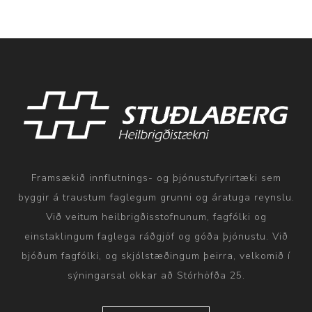
Framsækið innflutnings- og þjónustufyrirtæki sem
byggir á traustum faglegum grunni og áratuga reynslu.
Við veitum heilbrigðisstofnunum, fagfólki og
einstaklingum faglega ráðgjöf og góða þjónustu. Við
bjóðum fagfólki, og skjólstæðingum þeirra, velkomið í
sýningarsal okkar að Stórhöfða 25.