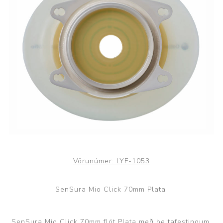
Vörunúmer:
LYF-1053
SenSura Mio Click 70mm Plata
SenSura Mio Click 70mm flöt Plata með beltafestingum