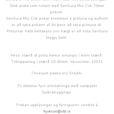
Stök plata sem notast með SenSura Mio Clik 70mm
pokum
SenSura Mio Clik pokar klemmast á plötuna og auðvelt
er að taka pokann af án þess að taka plötuna af
Plöturnar hafa beltaeyru svo hægt er að nota SenSura
teygju belti
Þessi stærð af plötu kemur einungis í einni stærð
Tilklippanleg í stærð 10-65mm. Vörunúmer 10531
Í hverjum pakka eru 5stykki
Til úttektar fyrir einstaklinga með samþykkt
Sjúkratrygginga
Frekari upplýsingar og fyrirspurnir sendist á
hjukrun@stb.is