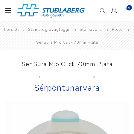
0
Forsíða
Stóma og þvagleggir
Stómavörur
Plötur
SenSura Mio Click 70mm Plata
SenSura Mio Click 70mm Plata
Next
product
Previous product
SenSura Mio Click Convex Dy...
Sérpöntunarvara