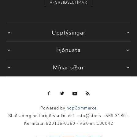
AFGREIÐSLUTÍMAR
Upplýsingar
Þjónusta
Mínar síður
Powered by
nopCommerce
Stuðlaberg heilbrigðistækni ehf - stb@stb.is - 569 3180 -
Kennitala: 520116-0360 - VSK-nr: 130042