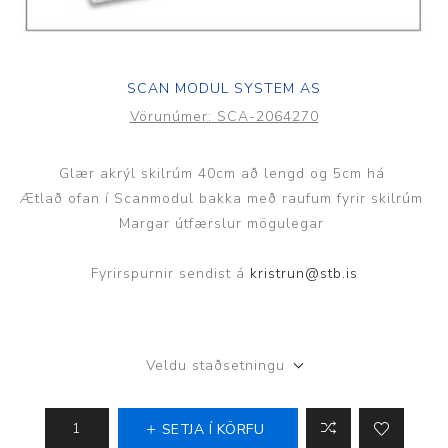
SCAN MODUL SYSTEM AS
Vörunúmer:
SCA-2064270
Glær akrýl skilrúm 40cm að lengd og 5cm há
Ætlað ofan í Scanmodul bakka með raufum fyrir skilrúm
Margar útfærslur mögulegar
Fyrirspurnir sendist á
kristrun@stb.is
Veldu staðsetningu
SETJA Í KÖRFU