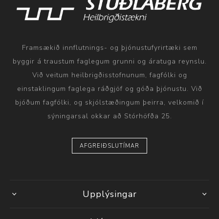
Framsækið innflutnings- og þjónustufyrirtæki sem
byggir á traustum faglegum grunni og áratuga reynslu.
Við veitum heilbrigðisstofnunum, fagfólki og
einstaklingum faglega ráðgjöf og góða þjónustu. Við
bjóðum fagfólki, og skjólstæðingum þeirra, velkomið í
sýningarsal okkar að Stórhöfða 25.
AFGREIÐSLUTÍMAR
Upplýsingar