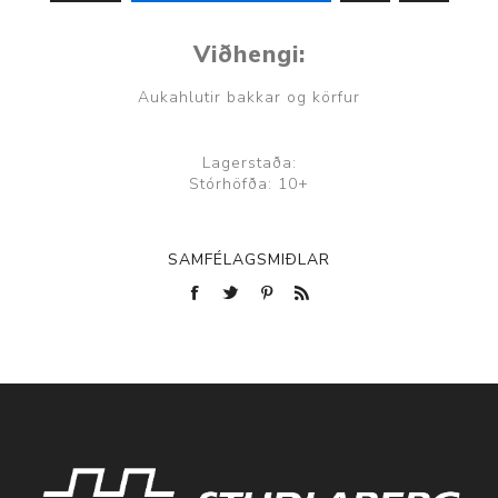
Viðhengi:
Aukahlutir bakkar og körfur
Lagerstaða:
Stórhöfða: 10+
SAMFÉLAGSMIÐLAR