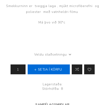
Smekkurninn er tveggja laga , mjúkt microfiberefni og
poliester með vatnheldri filmu
Má þvo við 90°c
Veldu staðsetningu
SETJA Í KÖRFU
Lagerstaða:
Stórhöfða: 8
SAMFÉLAGSMIÐLAR