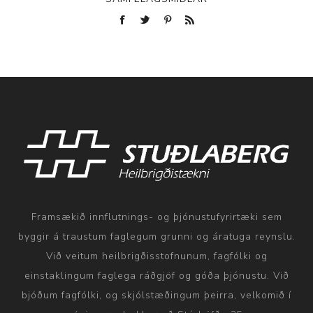
Framsækið innflutnings- og þjónustufyrirtæki sem
byggir á traustum faglegum grunni og áratuga reynslu.
Við veitum heilbrigðisstofnunum, fagfólki og
einstaklingum faglega ráðgjöf og góða þjónustu. Við
bjóðum fagfólki, og skjólstæðingum þeirra, velkomið í