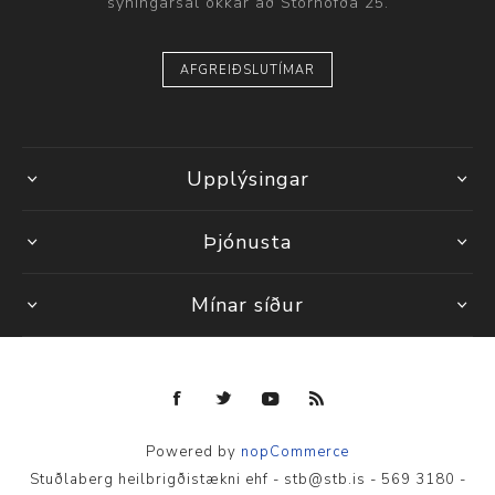
sýningarsal okkar að Stórhöfða 25.
AFGREIÐSLUTÍMAR
Upplýsingar
Þjónusta
Mínar síður
Powered by
nopCommerce
Stuðlaberg heilbrigðistækni ehf - stb@stb.is - 569 3180 -