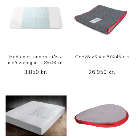
Medlogics undirbreiðsla
OneWaySlide 50X45 cm
með vængjum - 85x90cm
3.850 kr.
26.950 kr.