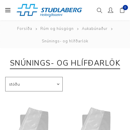
0
Forsíða
Rúm og húsgögn
Aukabúnaður
Snúnings- og hlífðarlök
SNÚNINGS- OG HLÍFÐARLÖK