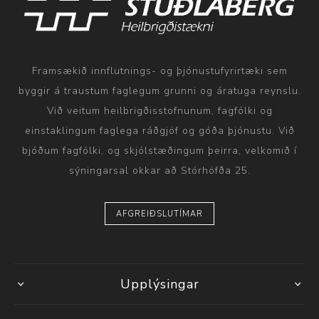
Framsækið innflutnings- og þjónustufyrirtæki sem
byggir á traustum faglegum grunni og áratuga reynslu.
Við veitum heilbrigðisstofnunum, fagfólki og
einstaklingum faglega ráðgjöf og góða þjónustu. Við
bjóðum fagfólki, og skjólstæðingum þeirra, velkomið í
sýningarsal okkar að Stórhöfða 25.
AFGREIÐSLUTÍMAR
Upplýsingar