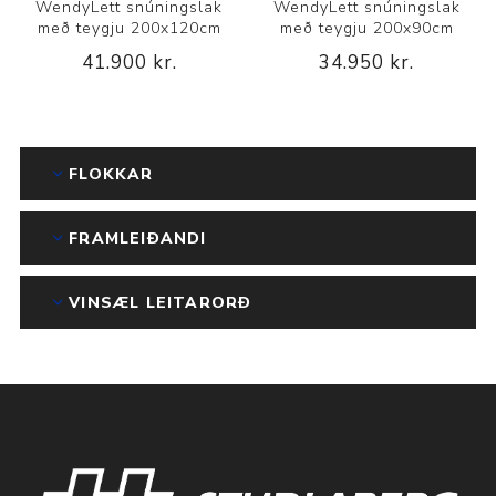
WendyLett snúningslak
WendyLett snúningslak
með teygju 200x120cm
með teygju 200x90cm
41.900 kr.
34.950 kr.
FLOKKAR
FRAMLEIÐANDI
VINSÆL LEITARORÐ