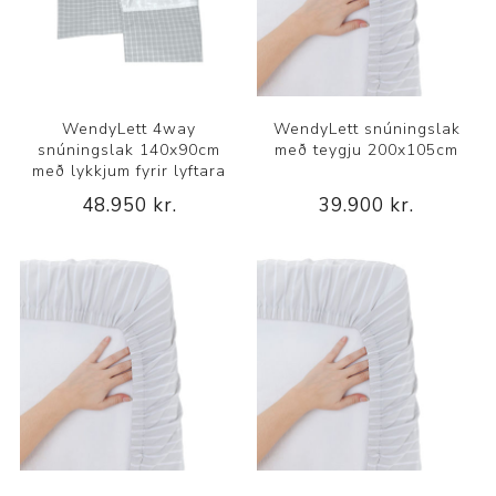
WendyLett 4way
WendyLett snúningslak
snúningslak 140x90cm
með teygju 200x105cm
með lykkjum fyrir lyftara
48.950 kr.
39.900 kr.