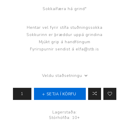
Sokkaífæra há grind"
Hentar vel fyrir stífa stuðningssokka
Sokkurinn er þræddur uppá grindina
Mjúkt grip á handföngum
Fyrirspurnir sendist á elfa@stb.is
Veldu staðsetningu
SETJA Í KÖRFU
Lagerstaða:
Stórhöfða: 10+