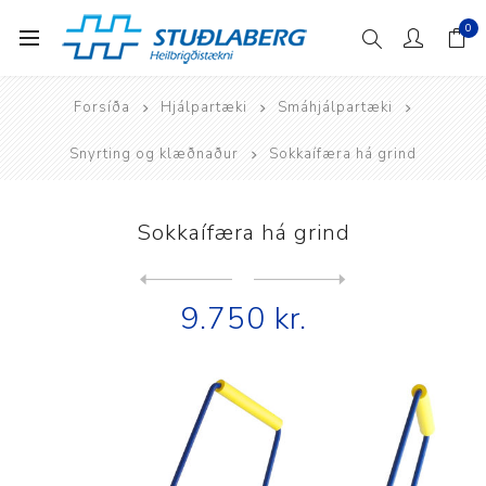
0
Forsíða
Hjálpartæki
Smáhjálpartæki
Snyrting og klæðnaður
Sokkaífæra há grind
Sokkaífæra há grind
Next
product
Previous product
9.750 kr.