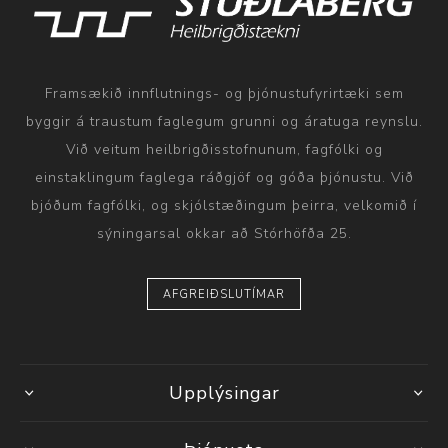
Framsækið innflutnings- og þjónustufyrirtæki sem
byggir á traustum faglegum grunni og áratuga reynslu.
Við veitum heilbrigðisstofnunum, fagfólki og
einstaklingum faglega ráðgjöf og góða þjónustu. Við
bjóðum fagfólki, og skjólstæðingum þeirra, velkomið í
sýningarsal okkar að Stórhöfða 25.
AFGREIÐSLUTÍMAR
Upplýsingar