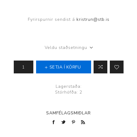
Fyrirspurnir sendist á
kristrun@stb.is
Veldu staðsetningu
SETJA Í KÖRFU
Lagerstaða:
Stórhöfða: 2
SAMFÉLAGSMIÐLAR