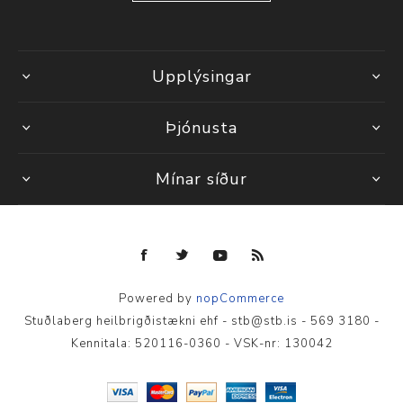
Upplýsingar
Þjónusta
Mínar síður
Powered by
nopCommerce
Stuðlaberg heilbrigðistækni ehf - stb@stb.is - 569 3180 -
Kennitala: 520116-0360 - VSK-nr: 130042