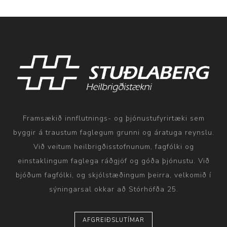
Framsækið innflutnings- og þjónustufyrirtæki sem
byggir á traustum faglegum grunni og áratuga reynslu.
Við veitum heilbrigðisstofnunum, fagfólki og
einstaklingum faglega ráðgjöf og góða þjónustu. Við
bjóðum fagfólki, og skjólstæðingum þeirra, velkomið í
sýningarsal okkar að Stórhöfða 25.
AFGREIÐSLUTÍMAR