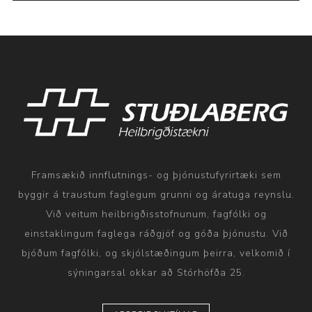
Framsækið innflutnings- og þjónustufyrirtæki sem
byggir á traustum faglegum grunni og áratuga reynslu.
Við veitum heilbrigðisstofnunum, fagfólki og
einstaklingum faglega ráðgjöf og góða þjónustu. Við
bjóðum fagfólki, og skjólstæðingum þeirra, velkomið í
sýningarsal okkar að Stórhöfða 25.