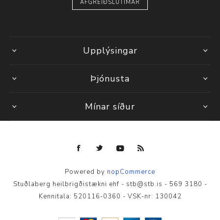
AFGREIÐSLUTÍMAR
Upplýsingar
Þjónusta
Mínar síður
Powered by
nopCommerce
Stuðlaberg heilbrigðistækni ehf - stb@stb.is - 569 3180 -
Kennitala: 520116-0360 - VSK-nr: 130042