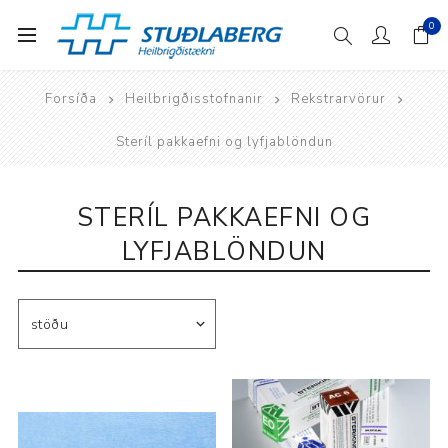
0
Forsíða
Heilbrigðisstofnanir
Rekstrarvörur
Steríl pakkaefni og lyfjablöndun
STERÍL PAKKAEFNI OG
LYFJABLÖNDUN