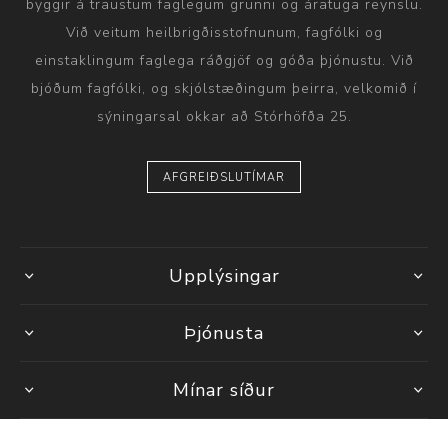
byggir á traustum faglegum grunni og áratuga reynslu.
Við veitum heilbrigðisstofnunum, fagfólki og
einstaklingum faglega ráðgjöf og góða þjónustu. Við
bjóðum fagfólki, og skjólstæðingum þeirra, velkomið í
sýningarsal okkar að Stórhöfða 25.
AFGREIÐSLUTÍMAR
Upplýsingar
Þjónusta
Mínar síður