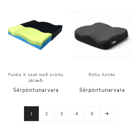
Funke X seat með svörtu
Roho Airlite
áklæði
Sérpöntunarvara
Sérpöntunarvara
1
2
3
4
5