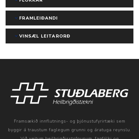
FLOKKAR
FRAMLEIÐANDI
VINSÆL LEITARORÐ
Framsækið innflutnings- og þjónustufyrirtæki sem
byggir á traustum faglegum grunni og áratuga reynslu.
Við veitum heilbrigðisstofnunum, fagfólki og