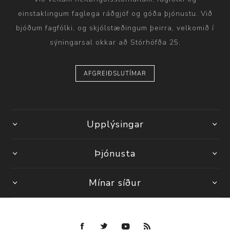
einstaklingum faglega ráðgjöf og góða þjónustu. Við
bjóðum fagfólki, og skjólstæðingum þeirra, velkomið í
sýningarsal okkar að Stórhöfða 25.
AFGREIÐSLUTÍMAR
Upplýsingar
Þjónusta
Mínar síður