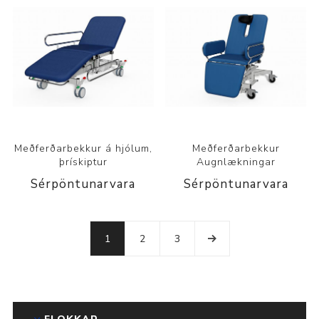
Meðferðarbekkur á hjólum,
Meðferðarbekkur
þrískiptur
Augnlækningar
Sérpöntunarvara
Sérpöntunarvara
1
2
3