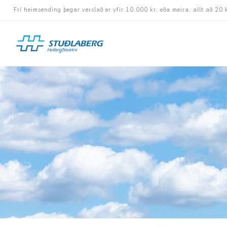
Frí heimsending þegar verslað er yfir 10.000 kr. eða meira, allt að 20 
Hjólastólar
Aukabúnaður
Aflbúnaður og handhj
Fastramma hjólastóla
Rafknúnir hjólastólar
Rafskutlur
Krossramma hjólastól
Sessur