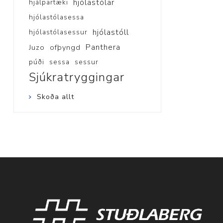
hjólastólar
hjálpartæki
hjólastólasessa
hjólastóll
hjólastólasessur
Panthera
Juzo
ofþyngd
púði
sessa
sessur
Sjúkratryggingar
Skoða allt