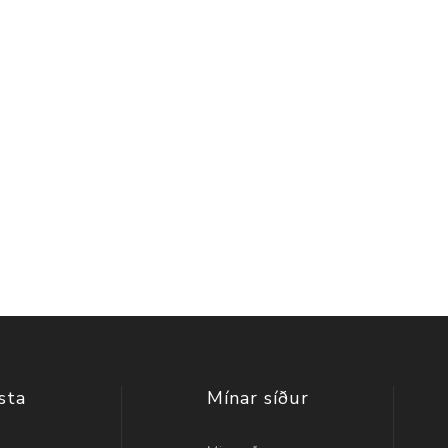
sta
Mínar síður