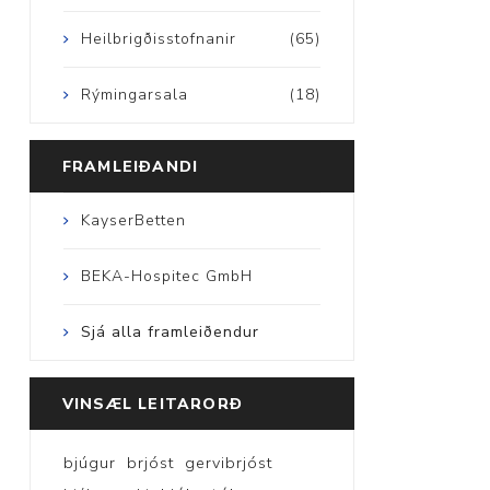
Heilbrigðisstofnanir
(65)
Rýmingarsala
(18)
FRAMLEIÐANDI
KayserBetten
BEKA-Hospitec GmbH
Sjá alla framleiðendur
VINSÆL LEITARORÐ
bjúgur
brjóst
gervibrjóst