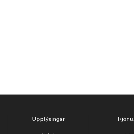
Upplýsingar
Þjónu