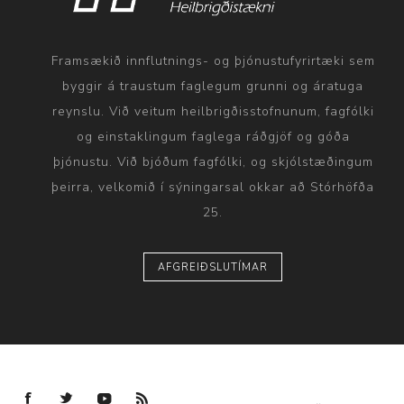
Framsækið innflutnings- og þjónustufyrirtæki sem
byggir á traustum faglegum grunni og áratuga
reynslu. Við veitum heilbrigðisstofnunum, fagfólki
og einstaklingum faglega ráðgjöf og góða
þjónustu. Við bjóðum fagfólki, og skjólstæðingum
þeirra, velkomið í sýningarsal okkar að Stórhöfða
25.
AFGREIÐSLUTÍMAR