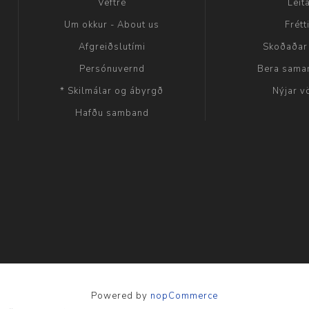
Veftré
Leit
Um okkur - About us
Frétt
Afgreiðslutími
Skoðaðar
Persónuvernd
Bera sama
* Skilmálar og ábyrgð
Nýjar v
Hafðu samband
Powered by
nopCommerce