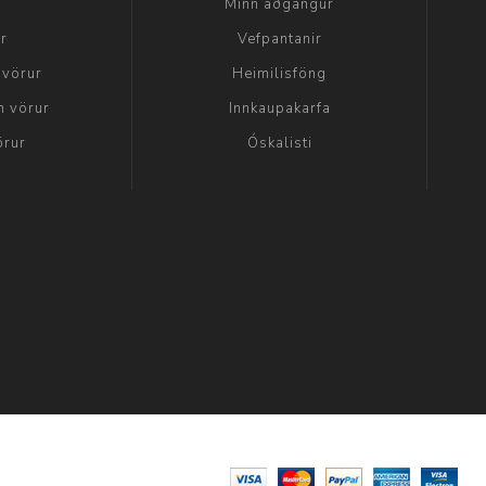
a
Minn aðgangur
ir
Vefpantanir
 vörur
Heimilisföng
n vörur
Innkaupakarfa
örur
Óskalisti