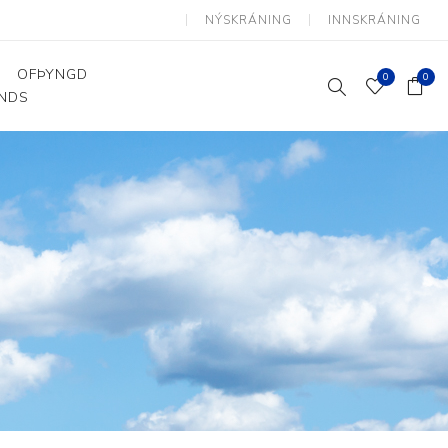
NÝSKRÁNING
INNSKRÁNING
OFÞYNGD
0
0
ANDS
Þjálfun og endurhæfing
Hjálpartæki
Flutningshjálpartæki
Gönguhjálpartæki
Smáhjálpartæki
Vinnuborð og sérhæfðir
stólar