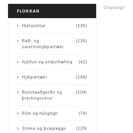
Griptangir
FLOKKAR
Brjóstaaðgerðir
Hjólastólar
(135)
Þrýstingsvörur
Bað- og
(135)
salernishjálpartæki
Þjálfun og endurhæfing
(42)
Hjálpartæki
(146)
Rýmingarsala
Brjóstaaðgerðir og
(104)
þrýstingsvörur
Rúm og húsgögn
(74)
Stóma og þvagleggir
(129)