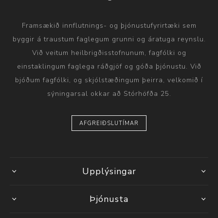
Framsækið innflutnings- og þjónustufyrirtæki sem
byggir á traustum faglegum grunni og áratuga reynslu.
Við veitum heilbrigðisstofnunum, fagfólki og
einstaklingum faglega ráðgjöf og góða þjónustu. Við
bjóðum fagfólki, og skjólstæðingum þeirra, velkomið í
sýningarsal okkar að Stórhöfða 25.
AFGREIÐSLUTÍMAR
Upplýsingar
Þjónusta