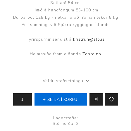
Sethæð 54 cm
Hæð á handföngum 85-100 cm
Burðarþol 125 kg - netkarfa að framan tekur 5 kg
Er í samningi við Sjúkratryggingar Íslands
Fyrirspurnir sendist á
kristrun@stb.is
Heimasíða framleiðanda
Topro.no
Veldu staðsetningu
SETJA Í KÖRFU
Lagerstaða:
Stórhöfða: 2