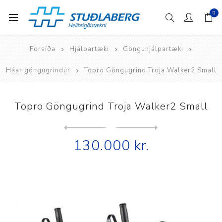
0
Forsíða
Hjálpartæki
Gönguhjálpartæki
Háar göngugrindur
Topro Göngugrind Troja Walker2 Small
Topro Göngugrind Troja Walker2 Small
Next
product
Previous product
Topro Há göngugrind með gas...
130.000 kr.