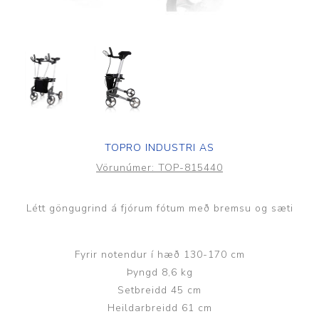
TOPRO INDUSTRI AS
Vörunúmer:
TOP-815440
Létt göngugrind á fjórum fótum með bremsu og sæti
Fyrir notendur í hæð 130-170 cm
Þyngd 8,6 kg
Setbreidd 45 cm
Heildarbreidd 61 cm