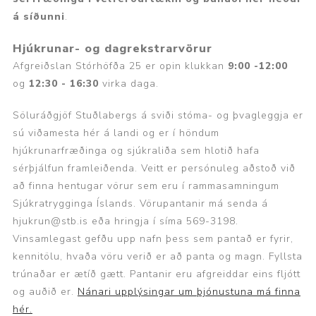
á síðunni
.
Hjúkrunar- og dagrekstrar­vörur
Afgreiðslan Stórhöfða 25 er opin klukkan
9:00 -12:00
og
12:30 - 16:30
virka daga.
Söluráðgjöf Stuðlabergs á sviði stóma- og þvagleggja er
sú viðamesta hér á landi og er í höndum
hjúkrunarfræðinga og sjúkraliða sem hlotið hafa
sérþjálfun framleiðenda. Veitt er persónuleg aðstoð við
að finna hentugar vörur sem eru í rammasamningum
Sjúkratrygginga Íslands. Vörupantanir má senda á
hjukrun@stb.is eða hringja í síma 569-3198.
Vinsamlegast gefðu upp nafn þess sem pantað er fyrir,
kennitölu, hvaða vöru verið er að panta og magn. Fyllsta
trúnaðar er ætíð gætt. Pantanir eru afgreiddar eins fljótt
og auðið er.
Nánari upplýsingar um þjónustuna má finna
hér.