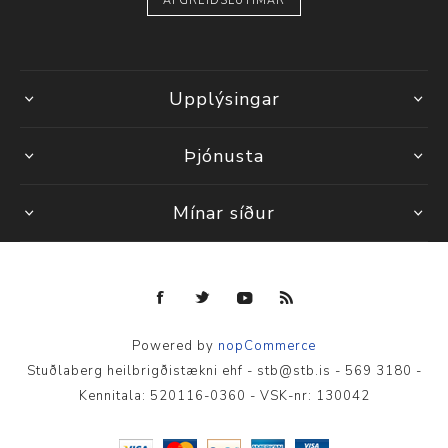
AFGREIÐSLUTÍMAR
Upplýsingar
Þjónusta
Mínar síður
Powered by
nopCommerce
Stuðlaberg heilbrigðistækni ehf - stb@stb.is - 569 3180 -
Kennitala: 520116-0360 - VSK-nr: 130042