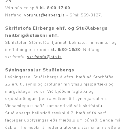
25
Vöruhús er opið
kl. 8:00-17:00
.
Netfang:
voruhus@eirberg.is
- Sími: 569-3127.
Skrifstofa
Eirbergs ehf. og Stuðlabergs
heilbrigðistækni ehf.
Skrifstofan Stórhöfða; fjármál, bókhald, innheimtur og
innflutningur, er opin
kl. 8:30-16:30
. Netfang
skrifstofu:
skrifstofa@stb.is
S
ýningarsalur
Stuðlabergs
Í sýningarsal Stuðlabergs á efstu hæð að Stórhöfða
25 eru til sýnis og prófunar hin ýmsu hjálpartæki og
margvíslegar vörur. Við bjóðum fagfólki og
skjólstæðingum þeirra velkomið í sýningarsalinn.
Vinsamlegast hafið samband við söluskrifstofu
Stuðlabergs heilbrigðistækni á 2. hæð ef fá þarf
faglegar upplýsingar eða fræðslu um búnað. Senda má
ósk um heimsókn á netfang tiltekins starfsmanns eða á