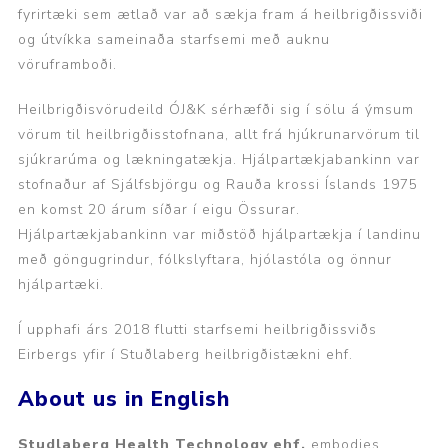
fyrirtæki sem ætlað var að sækja fram á heilbrigðissviði
og útvíkka sameinaða starfsemi með auknu
vöruframboði.
Heilbrigðisvörudeild ÓJ&K sérhæfði sig í sölu á ýmsum
vörum til heilbrigðisstofnana, allt frá hjúkrunarvörum til
sjúkrarúma og lækningatækja. Hjálpartækjabankinn var
stofnaður af Sjálfsbjörgu og Rauða krossi Íslands 1975
en komst 20 árum síðar í eigu Össurar.
Hjálpartækjabankinn var miðstöð hjálpartækja í landinu
með göngugrindur, fólkslyftara, hjólastóla og önnur
hjálpartæki.
Í upphafi árs 2018 flutti starfsemi heilbrigðissviðs
Eirbergs yfir í Stuðlaberg heilbrigðistækni ehf.
About us in English
Studlaberg Health Technology ehf.
embodies