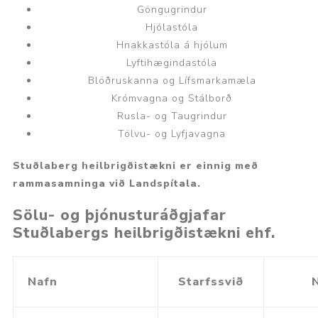
Göngugrindur
Hjólastóla
Hnakkastóla á hjólum
Lyftihægindastóla
Blöðruskanna og Lífsmarkamæla
Krómvagna og Stálborð
Rusla- og Taugrindur
Tölvu- og Lyfjavagna
Stuðlaberg heilbrigðistækni er einnig með
rammasamninga við Landspítala.
Sölu- og þjónusturáðgjafar
Stuðlabergs heilbrigðistækni ehf.
Nafn
Starfssvið