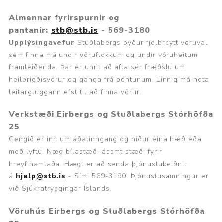
Almennar fyrirspurnir og
pantanir:
stb@stb.is
- 569-3180
Upplýsingavefur
Stuðlabergs býður fjölbreytt vöruval
sem finna má undir vöruflokkum og undir vöruheitum
framleiðenda. Þar er unnt að afla sér fræðslu um
heilbrigðisvörur og ganga frá pöntunum. Einnig má nota
leitargluggann efst til að finna vörur.
Verkstæði Eirbergs og Stuðlabergs Stórhöfða
25
Gengið er inn um aðalinngang og niður eina hæð eða
með lyftu. Næg bílastæð, ásamt stæði fyrir
hreyfihamlaða. Hægt er að senda þjónustubeiðnir
á
hjalp@stb.is
- Sími 569-3190. Þjónustusamningur er
við Sjúkratryggingar Íslands.
Vöruhús
Eirbergs og Stuðlabergs
Stórhöfða