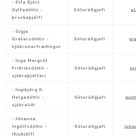
- Elfa Björt
Gylfadóttir -
Söluráðgjafi
el
þroskaþjálfi
- Gígja
Grétarsdóttir -
Söluráðgjafi
gi
hjúkrunarfræðingur
- Inga Margrét
Friðriksdóttir -
Söluráðgjafi
in
sjúkraþjálfari
- Ingibjörg Þ.
Helgadóttir -
Söluráðgjafi
mot
sjúkraliði
- Jóhanna
Ingólfsdóttir -
Söluráðgjafi
joha
iðjuþjálfi