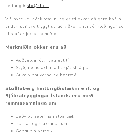
netfangið
stb@stb.is
Við hvetjum viðskiptavini og gesti okkar að gera boð á
undan sér svo tryggt sé að viðkomandi sérfræðingur sé
til staðar þegar komið er.
Markmiðin okkar eru að
Auðvelda fólki daglegt líf
Styðja einstaklinga til sjálfshjálpar
Auka vinnuvernd og hagræði
Stuðlaberg
heilbrigðistækni ehf.
og
Sjúkratryggingar Íslands eru með
rammasamninga um
Bað- og salernishjálpartæki
Barna- og hjúkrunarrúm
Gönguhjálpartæki