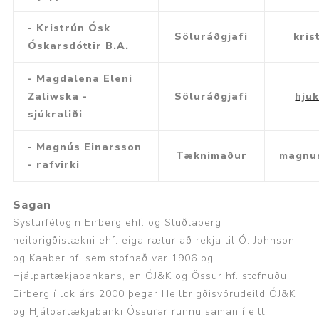
- Kristrún Ósk
Söluráðgjafi
kris
Óskarsdóttir B.A.
- Magdalena Eleni
Zaliwska -
Söluráðgjafi
hju
sjúkraliði
- Magnús Einarsson
Tæknimaður
magnus
- rafvirki
Sagan
Systurfélögin Eirberg ehf. og Stuðlaberg
heilbrigðistækni ehf. eiga rætur að rekja til Ó. Johnson
og Kaaber hf. sem stofnað var 1906 og
Hjálpartækjabankans, en ÓJ&K og Össur hf. stofnuðu
Eirberg í lok árs 2000 þegar Heilbrigðisvörudeild ÓJ&K
og Hjálpartækjabanki Össurar runnu saman í eitt