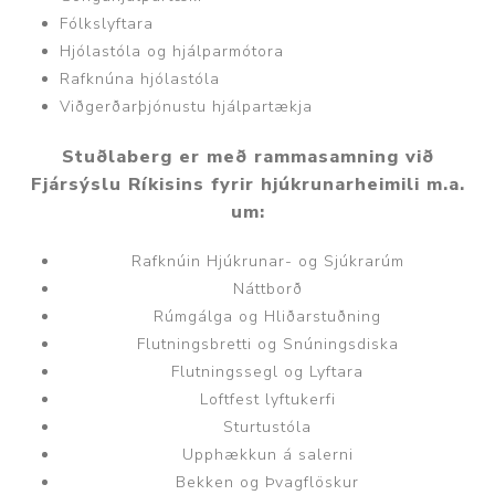
Fólkslyftara
Hjólastóla og hjálparmótora
Rafknúna hjólastóla
Viðgerðarþjónustu hjálpartækja
Stuðlaberg er með rammasamning við
Fjársýslu Ríkisins fyrir hjúkrunarheimili m.a.
um:
Rafknúin Hjúkrunar- og Sjúkrarúm
Náttborð
Rúmgálga og Hliðarstuðning
Flutningsbretti og Snúningsdiska
Flutningssegl og Lyftara
Loftfest lyftukerfi
Sturtustóla
Upphækkun á salerni
Bekken og Þvagflöskur