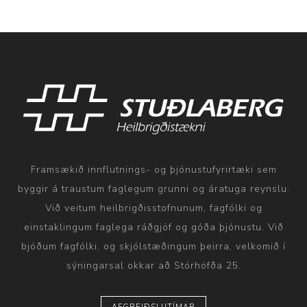
Framsækið innflutnings- og þjónustufyrirtæki sem
byggir á traustum faglegum grunni og áratuga reynslu.
Við veitum heilbrigðisstofnunum, fagfólki og
einstaklingum faglega ráðgjöf og góða þjónustu. Við
bjóðum fagfólki, og skjólstæðingum þeirra, velkomið í
sýningarsal okkar að Stórhöfða 25.