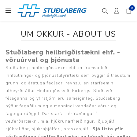
0
UM OKKUR - ABOUT US
Stuðlaberg heilbrigðistækni ehf. -
vöruúrval og þjónusta
Stuðlaberg heilbrigðistækni ehf. er framsækið
innflutnings- og þjónustufyrirtæki sem byggir á traustum
grunni og áratuga faglegri reynslu en starfsemin
tilheyrði áður Heilbrigðissviði Eirbergs. Stoðsvið
félaganna og yfirstjórn eru sameiginleg. Stuðlaberg
býður fagaðilum og almenningi vandaðar vörur og
faglega ráðgjöf. Þar starfa sérfræðingar í
velferðartækni, m.a. hjúkrunarfræðingur, iðjuþjálfi,
sjúkraliðar, sjúkraþjálfari, þroskaþjálfi.
Sjá lista yfir
sérfræðinga í velferðartækni og búnaði hér neðar