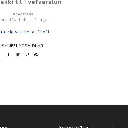
ekki til í vefverslun
Lagerstaða:
tórhöfða: Ekki til á lager
SAMFÉLAGSMIÐLAR