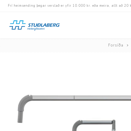
Frí heimsending þegar verslað er yfir 10.000 kr. eða meira, allt að 20 
Forsíða
Hjólastólar
Aukabúnaður
Aflbúnaður og handhj
Fastramma hjólastóla
Rafknúnir hjólastólar
Rafskutlur
Krossramma hjólastól
Sessur