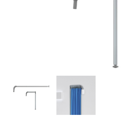
Brjóstaaðgerðir
Þrýstingsvörur
Rýmingarsala