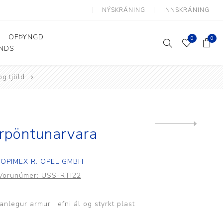
NÝSKRÁNING
INNSKRÁNING
OFÞYNGD
0
0
ANDS
og tjöld
Þjálfun og endurhæfing
Hjálpartæki
Flutningshjálpartæki
Gönguhjálpartæki
Next
rpöntunarvara
product
Smáhjálpartæki
Vinnuborð og sérhæfðir
OPIMEX R. OPEL GMBH
stólar
Vörunúmer:
USS-RTI22
nlegur armur , efni ál og styrkt plast