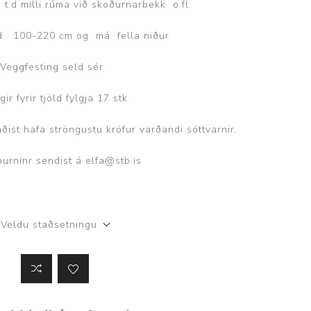
 t.d milli rúma við skoðurnarbekk o.fl
ggir
Heilbrigðisstofnanir
d 100-220 cm og má fella niður
Innréttingar, vagnar og
borð
Veggfesting seld sér
Rekstrarvörur
gir fyrir tjöld fylgja 17 stk
Skoðunar- og
meðferðarbekkir
taðist hafa ströngustu kröfur varðandi sóttvarnir.
Smátæki
purninr sendist á elfa@stb.is
Þrýstingsvafningar
Veldu staðsetningu