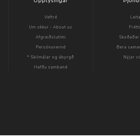
Upplýsingar
Þjónu
Veftré
Leit
Um okkur - About us
Frétt
Afgreiðslutími
Skoðaðar
Persónuvernd
Bera sama
* Skilmálar og ábyrgð
Nýjar v
Hafðu samband