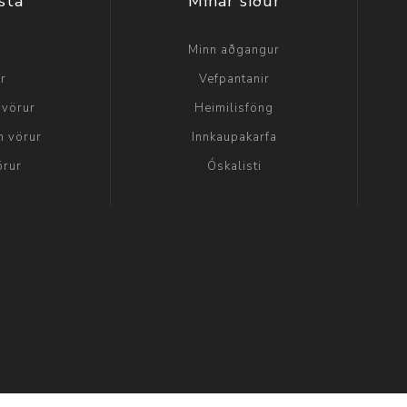
sta
Mínar síður
a
Minn aðgangur
ir
Vefpantanir
 vörur
Heimilisföng
n vörur
Innkaupakarfa
örur
Óskalisti