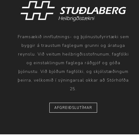
Framsækið innflutnings- og þjónustufyrirtæki sem
byggir á traustum faglegum grunni og áratuga
reynslu. Við veitum heilbrigðisstofnunum, fagfólki
og einstaklingum faglega ráðgjöf og góða
þjónustu. Við bjóðum fagfólki, og skjólstæðingum
þeirra, velkomið í sýningarsal okkar að Stórhöfða
25.
AFGREIÐSLUTÍMAR