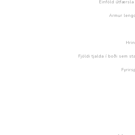
Einföld útfærsla
Brjóstaaðgerðir og þrýstingsvörur
Rúm og húsgögn
Stóma og þvagle
Armur leng
Rúm
Stómavörur
Dýnur
Þvagleggir
Hrin
Húsgögn
Aukabúnaður
Fjöldi tjalda í boði sem s
Legusáravarnir
Fyrirs