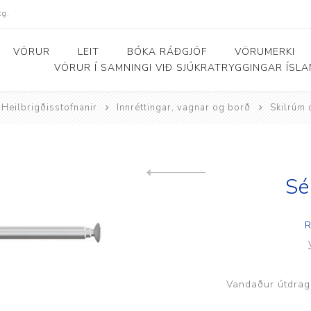
kg.
VÖRUR
LEIT
BÓKA RÁÐGJÖF
VÖRUMERKI
VÖRUR Í SAMNINGI VIÐ SJÚKRATRYGGINGAR ÍSL
Heilbrigðisstofnanir
Innréttingar, vagnar og borð
Skilrúm 
Bað- og salernishjálpartæki
Baðker og lyftarar
Þjálfunarhjól
ól
Bað- og salernisstólar
Skynörvun
Sé
Previous product
r
Salernisupphækkun og
Sérhæfð þríhjól
stoðir
R
Bað- og skiptiborð
ar
Vandaður útdraga